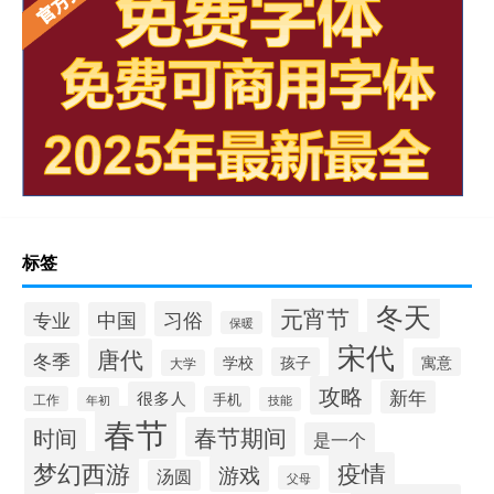
标签
冬天
元宵节
习俗
专业
中国
保暖
宋代
唐代
冬季
学校
孩子
寓意
大学
攻略
新年
很多人
工作
手机
年初
技能
春节
春节期间
时间
是一个
梦幻西游
疫情
游戏
汤圆
父母