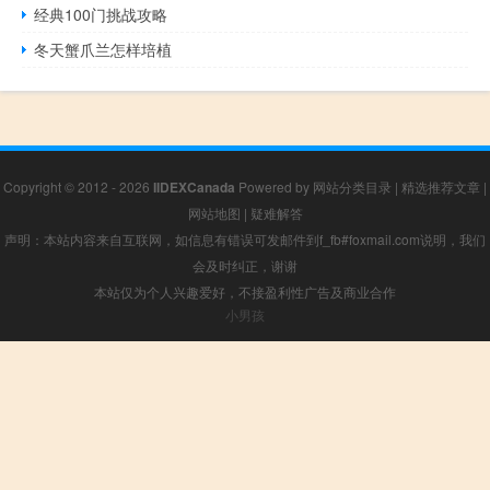
经典100门挑战攻略
冬天蟹爪兰怎样培植
Copyright © 2012 - 2026
IIDEXCanada
Powered by
网站分类目录
|
精选推荐文章
|
网站地图
|
疑难解答
声明：本站内容来自互联网，如信息有错误可发邮件到f_fb#foxmail.com说明，我们
会及时纠正，谢谢
本站仅为个人兴趣爱好，不接盈利性广告及商业合作
小男孩