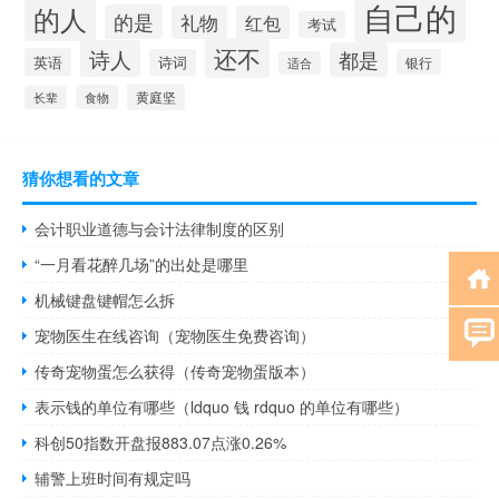
自己的
的人
的是
礼物
红包
考试
还不
诗人
都是
英语
诗词
银行
适合
黄庭坚
食物
长辈
猜你想看的文章
会计职业道德与会计法律制度的区别
“一月看花醉几场”的出处是哪里
机械键盘键帽怎么拆
宠物医生在线咨询（宠物医生免费咨询）
传奇宠物蛋怎么获得（传奇宠物蛋版本）
表示钱的单位有哪些（ldquo 钱 rdquo 的单位有哪些）
科创50指数开盘报883.07点涨0.26%
辅警上班时间有规定吗