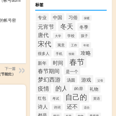
帐号admi
标签
习俗
专业
中国
保暖
上的帐号密
冬天
元宵节
冬季
唐代
学校
孩子
大学
宋代
寓意
工作
年初
攻略
很多人
手机
技能
春节
时间
新年
下一篇
春节期间
是一个
（节能灶）
梦幻西游
游戏
汤圆
父母
的人
疫情
的是
礼物
自己的
红包
英语
考试
还不
诗人
诗词
适合
都是
银行
黄庭坚
食物
长辈