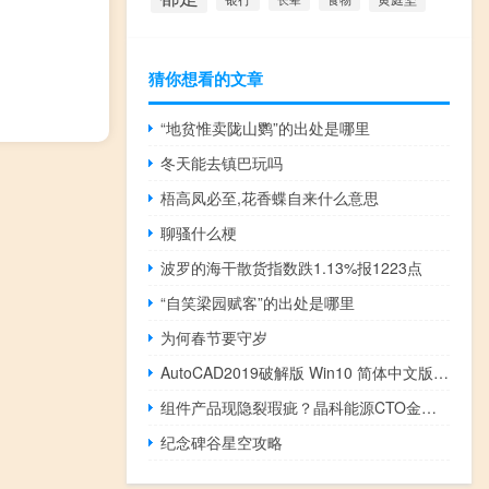
猜你想看的文章
“地贫惟卖陇山鹦”的出处是哪里
冬天能去镇巴玩吗
梧高凤必至,花香蝶自来什么意思
聊骚什么梗
波罗的海干散货指数跌1.13%报1223点
“自笑梁园赋客”的出处是哪里
为何春节要守岁
AutoCAD2019破解版 Win10 简体中文版（AutoCAD2019破解版 Win10 简体中文版功能简介）
组件产品现隐裂瑕疵？晶科能源CTO金浩：有客户自提运输过程中未妥善保护
纪念碑谷星空攻略