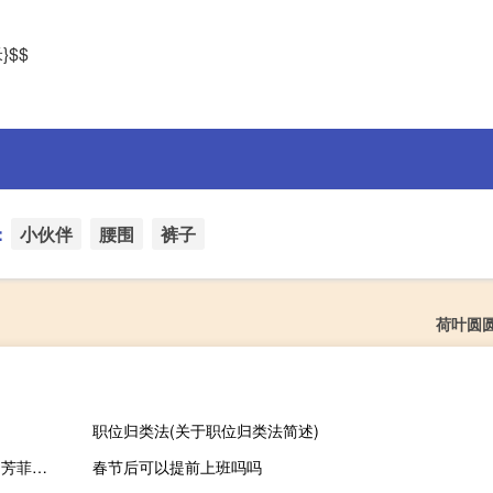
米}$$
：
小伙伴
腰围
裤子
荷叶圆
职位归类法(关于职位归类法简述)
人间四月芳菲尽山寺桃花始盛开蕴含了怎样的自然现象（人间四月芳菲尽火神麻吉小天使简介）
春节后可以提前上班吗吗