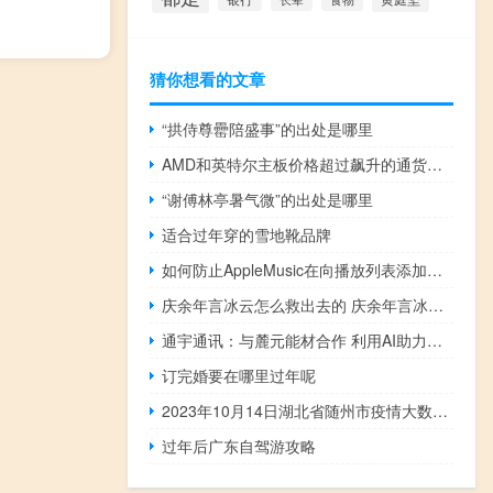
猜你想看的文章
“拱侍尊罍陪盛事”的出处是哪里
AMD和英特尔主板价格超过飙升的通货膨胀率 平均售价增长35-40%
“谢傅林亭暑气微”的出处是哪里
适合过年穿的雪地靴品牌
如何防止AppleMusic在向播放列表添加歌曲时向媒体库添加歌曲
庆余年言冰云怎么救出去的 庆余年言冰云人物解读
通宇通讯：与麓元能材合作 利用AI助力虚拟电厂业务发展
订完婚要在哪里过年呢
2023年10月14日湖北省随州市疫情大数据-今日/今天疫情全网搜索最新实时消息动态情况通知播报
过年后广东自驾游攻略