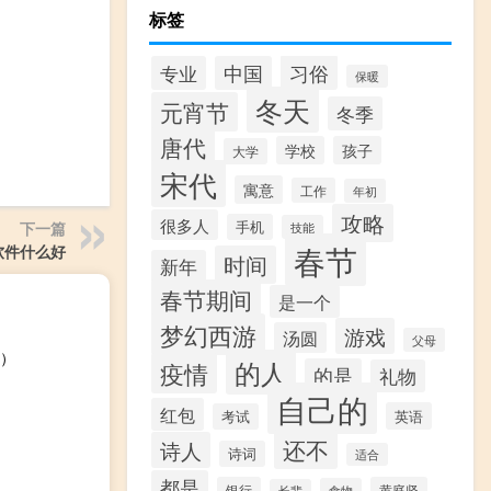
标签
习俗
专业
中国
保暖
冬天
元宵节
冬季
唐代
学校
孩子
大学
宋代
寓意
工作
年初
攻略
很多人
手机
下一篇
技能
春节
软件什么好
时间
新年
春节期间
是一个
梦幻西游
游戏
汤圆
父母
）
的人
疫情
的是
礼物
自己的
红包
英语
考试
还不
诗人
诗词
适合
都是
银行
黄庭坚
食物
长辈