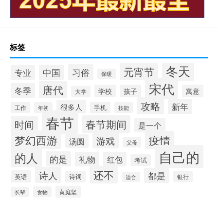
标签
冬天
元宵节
习俗
专业
中国
保暖
宋代
唐代
冬季
学校
孩子
寓意
大学
攻略
新年
很多人
工作
手机
年初
技能
春节
春节期间
时间
是一个
梦幻西游
疫情
游戏
汤圆
父母
自己的
的人
的是
礼物
红包
考试
还不
诗人
都是
英语
诗词
银行
适合
黄庭坚
食物
长辈