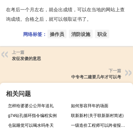
在考后一个月左右，就会出成绩，可以在当地的网站上查
询成绩。合格之后，就可以领取证书了。
网络标签：
操作员
消防设施
职业
上一篇
发征发傻的意思
下一篇
中专考二建要几年才可以考
相关问题
怎样给婆婆公公拜年送礼
如何形容拜年的场面
g74钻孔循环指令编程实例
联新新村(关于联新新村简述)
仓鼠睡觉可以喝水吗冬天
一级造价工程师可以跨省报名吗