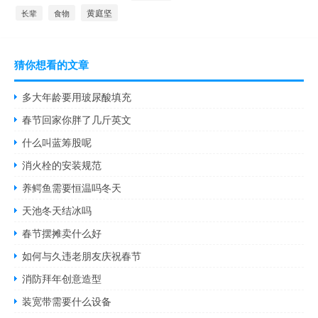
黄庭坚
食物
长辈
猜你想看的文章
多大年龄要用玻尿酸填充
春节回家你胖了几斤英文
什么叫蓝筹股呢
消火栓的安装规范
养鳄鱼需要恒温吗冬天
天池冬天结冰吗
春节摆摊卖什么好
如何与久违老朋友庆祝春节
消防拜年创意造型
装宽带需要什么设备