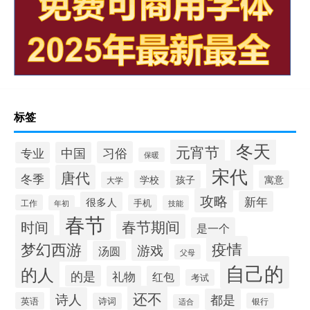
标签
冬天
元宵节
习俗
专业
中国
保暖
宋代
唐代
冬季
学校
孩子
寓意
大学
攻略
新年
很多人
工作
手机
年初
技能
春节
春节期间
时间
是一个
梦幻西游
疫情
游戏
汤圆
父母
自己的
的人
的是
礼物
红包
考试
还不
诗人
都是
英语
诗词
银行
适合