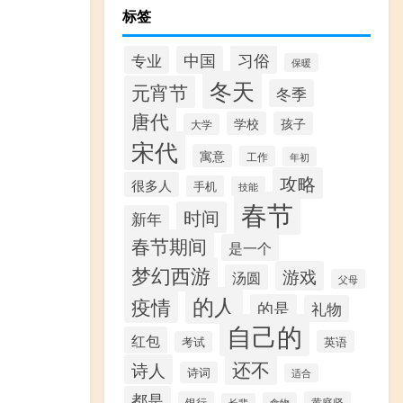
标签
习俗
专业
中国
保暖
冬天
元宵节
冬季
唐代
学校
孩子
大学
宋代
寓意
工作
年初
攻略
很多人
手机
技能
春节
时间
新年
春节期间
是一个
梦幻西游
游戏
汤圆
父母
的人
疫情
的是
礼物
自己的
红包
英语
考试
还不
诗人
诗词
适合
都是
银行
黄庭坚
食物
长辈