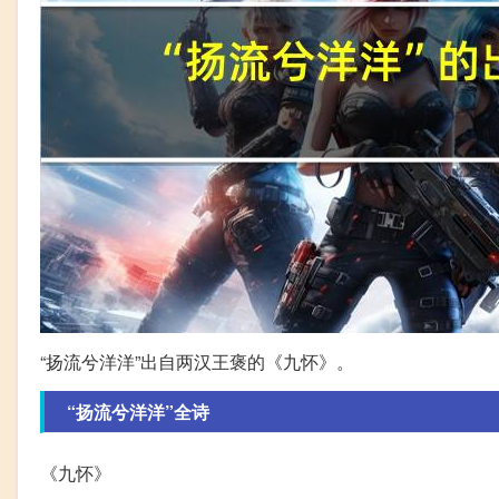
“扬流兮洋洋”出自两汉王褒的《九怀》。
“扬流兮洋洋”全诗
《九怀》