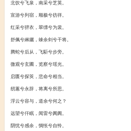
北饮兮飞泉，南采兮芝英。
宣游兮列宿，顺极兮彷徉。
红采兮骍衣，翠缥兮为裳。
舒佩兮綝纚，竦余剑兮干将。
腾蛇兮后从，飞駏兮步旁。
微观兮玄圃，览察兮瑶光。
启匮兮探筴，悲命兮相当。
纫蕙兮永辞，将离兮所思。
浮云兮容与，道余兮何之？
远望兮仟眠，闻雷兮阗阗。
阴忧兮感余，惆怅兮自怜。