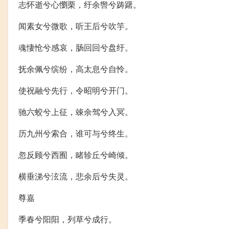
志怀逝兮心懰栗，纡余辔兮踌躇。
闻素女兮微歌，听王后兮吹竽。
魂悽怆兮感哀，肠回回兮盘纡。
抚余佩兮缤纷，高太息兮自怜。
使祝融兮先行，令昭明兮开门。
驰六蛟兮上征，竦余驾兮入冥。
历九州兮索合，谁可与兮终生。
忽反顾兮西囿，睹轸丘兮崎倾。
横垂涕兮泫流，悲余后兮失灵。
尊嘉
季春兮阳阳，列草兮成行。