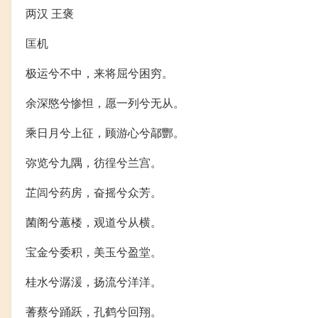
两汉 王褒
匡机
极运兮不中，来将屈兮困穷。
余深愍兮惨怛，愿一列兮无从。
乘日月兮上征，顾游心兮鄗酆。
弥览兮九隅，彷徨兮兰宫。
芷闾兮药房，奋摇兮众芳。
菌阁兮蕙楼，观道兮从横。
宝金兮委积，美玉兮盈堂。
桂水兮潺湲，扬流兮洋洋。
蓍蔡兮踊跃，孔鹤兮回翔。