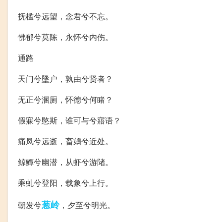
抚槛兮远望，念君兮不忘。
怫郁兮莫陈，永怀兮内伤。
通路
天门兮墬户，孰由兮贤者？
无正兮溷厕，怀德兮何睹？
假寐兮愍斯，谁可与兮寤语？
痛凤兮远逝，畜鴳兮近处。
鲸鱏兮幽潜，从虾兮游陼。
乘虬兮登阳，载象兮上行。
葱岭
朝发兮
，夕至兮明光。