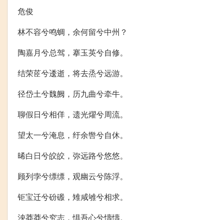
危俊
林不容兮鸣蜩，余何留兮中州？
陶嘉月兮总驾，搴玉英兮自修。
结荣茝兮逶逝，将去烝兮远游。
径岱土兮魏阙，历九曲兮牵牛。
聊假日兮相佯，遗光燿兮周流。
望太一兮淹息，纡余辔兮自休。
晞白日兮皎皎，弥远路兮悠悠。
顾列孛兮缥缥，观幽云兮陈浮。
钜宝迁兮砏磤，雉咸雊兮相求。
泱莽莽兮究志，惧吾心兮懤懤。