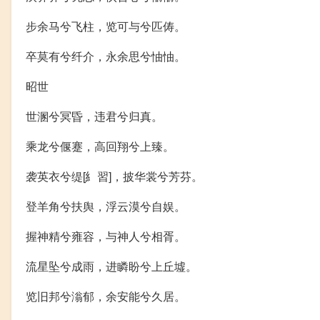
步余马兮飞柱，览可与兮匹俦。
卒莫有兮纤介，永余思兮怞怞。
昭世
世溷兮冥昏，违君兮归真。
乘龙兮偃蹇，高回翔兮上臻。
袭英衣兮缇[糹習]，披华裳兮芳芬。
登羊角兮扶舆，浮云漠兮自娱。
握神精兮雍容，与神人兮相胥。
流星坠兮成雨，进瞵盼兮上丘墟。
览旧邦兮滃郁，余安能兮久居。