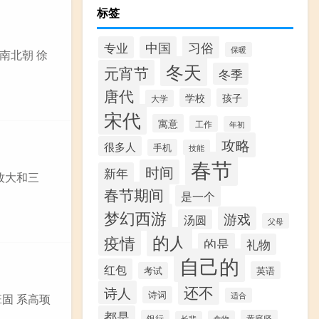
标签
习俗
专业
中国
保暖
南北朝 徐
冬天
元宵节
冬季
唐代
学校
孩子
大学
宋代
寓意
工作
年初
攻略
很多人
手机
技能
春节
时间
新年
牧大和三
春节期间
是一个
梦幻西游
游戏
汤圆
父母
的人
疫情
的是
礼物
自己的
红包
英语
考试
还不
诗人
诗词
适合
班固 系高顼
都是
银行
黄庭坚
食物
长辈