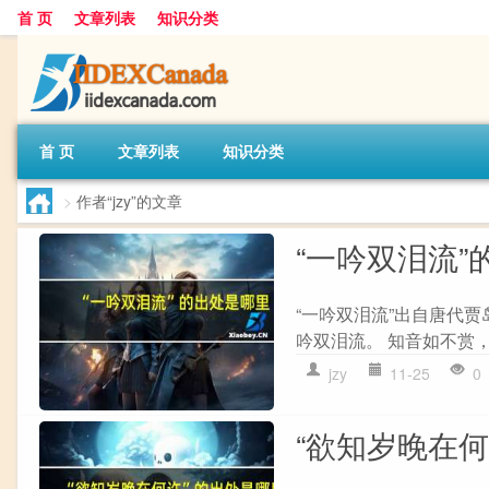
首 页
文章列表
知识分类
首 页
文章列表
知识分类
>
作者“jzy”的文章
“一吟双泪流”
“一吟双泪流”出自唐代贾
吟双泪流。 知音如不赏，归
jzy
11-25
0
“欲知岁晚在