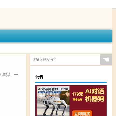
☚
句三年得，一
公告