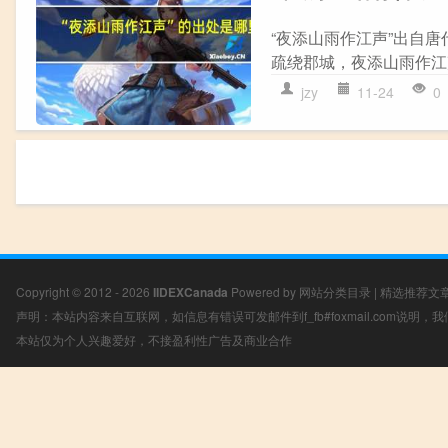
“夜添山雨作江声”出自唐
疏绕郡城，夜添山雨作江声
jzy
11-24
0
Copyright © 2012 - 2026
IIDEXCanada
Powered by
网站分类目录
|
精选推荐文
声明：本站内容来自互联网，如信息有错误可发邮件到f_fb#foxmail.com说明
本站仅为个人兴趣爱好，不接盈利性广告及商业合作