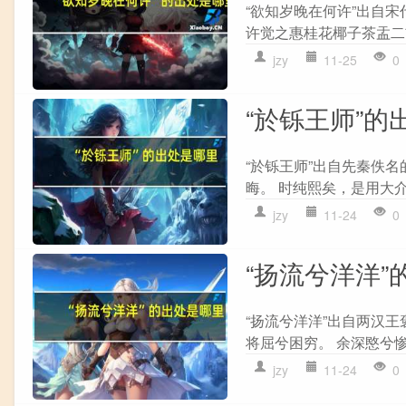
“欲知岁晚在何许”出自宋
许觉之惠桂花椰子茶盂二首
jzy
11-25
0
“於铄王师”的
“於铄王师”出自先秦佚名的
晦。 时纯熙矣，是用大介
jzy
11-24
0
“扬流兮洋洋”
“扬流兮洋洋”出自两汉王
将屈兮困穷。 余深愍兮惨
jzy
11-24
0