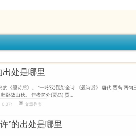
的出处是哪里
岛的《题诗后》。 “一吟双泪流”全诗 《题诗后》 唐代 贾岛 两
卧故山秋。 作者简介(贾岛) 贾...
371
文章列表
何许”的出处是哪里