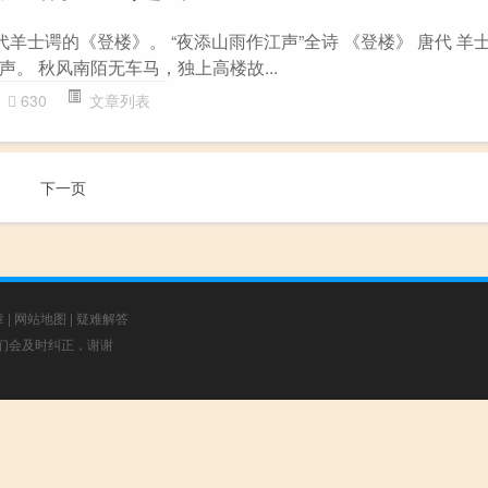
代羊士谔的《登楼》。 “夜添山雨作江声”全诗 《登楼》 唐代 羊
。 秋风南陌无车马，独上高楼故...
630
文章列表
下一页
章
|
网站地图
|
疑难解答
，我们会及时纠正，谢谢