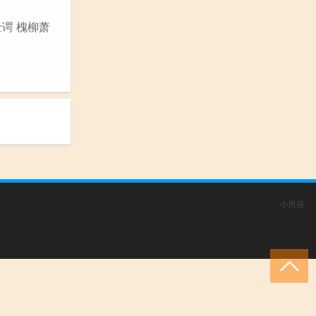
士谔 槐柳萧
小男孩