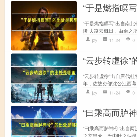
“于是燃指瞑写
“于是燃指瞑写”出自南北
陵 夫凌云概日，由余之所
jzy
11-24
0
“云步转虚徐”
“云步转虚徐”出自唐代杜
年，佐故吏部沈公江西幕，
jzy
11-24
0
“曰乘高而胪
“曰乘高而胪神兮”出自两
之玄胄兮，氏中叶之炳灵。