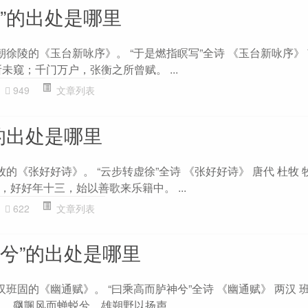
”的出处是哪里
朝徐陵的《玉台新咏序》。 “于是燃指瞑写”全诗 《玉台新咏序》 
未窥；千门万户，张衡之所曾赋。 ...
949
文章列表
的出处是哪里
牧的《张好好诗》。 “云步转虚徐”全诗 《张好好诗》 唐代 杜牧 
好好年十三，始以善歌来乐籍中。 ...
622
文章列表
神兮”的出处是哪里
汉班固的《幽通赋》。 “曰乘高而胪神兮”全诗 《幽通赋》 两汉 
 飖颽风而蝉蜕兮，雄朔野以扬声...