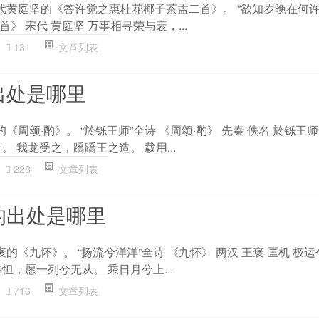
代黄庭坚的《答许觉之惠桂花椰子茶盂二首》。 “欲知岁晚在何许
》 宋代 黄庭坚 万事相寻荣与衰，...
131
文章列表
出处是哪里
《周颂·酌》。 “於铄王师”全诗 《周颂·酌》 先秦 佚名 於铄王
。 我龙受之，蹻蹻王之造。 载用...
228
文章列表
的出处是哪里
褒的《九怀》。 “扬流兮洋洋”全诗 《九怀》 两汉 王褒 匡机 极
怛，愿一列兮无从。 乘日月兮上...
716
文章列表