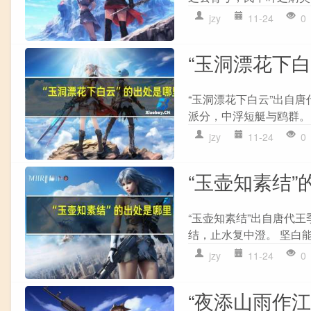
jzy
11-24
0
“玉洞漂花下
“玉洞漂花下白云”出自唐
派分，中浮短艇与鸥群。 
jzy
11-24
0
“玉壶知素结”
“玉壶知素结”出自唐代王
结，止水复中澄。 坚白能
jzy
11-24
0
“夜添山雨作