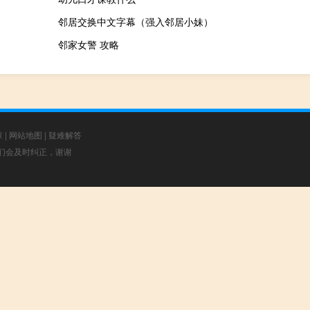
邻居交换中文字幕（强入邻居小妹）
邻家女警 攻略
章
|
网站地图
|
疑难解答
，我们会及时纠正，谢谢