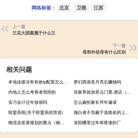
网络标签：
北京
卫视
江苏
上一篇
兰花大团圆属于什么兰
下一篇
母和外祖母有什么区别
相关问题
本地连接没有有效ip配置怎么解决（本地连接）
梦幻西游卖月亮石赚钱吗
内地人怎么考香港驾照的
张家界旅游景点门票,洒店（张家界旅游景点门票）
实习会计过年放假吗
怎么婉拒家长拜年邀请
联盟系统(关于联盟系统简述)
颁白者不负戴于道路矣的上一句是什么
物流业发展规划的重点（物流业发展中长期规划-2014—2020年简介）
洛阳哪里过年有喷漆的厂