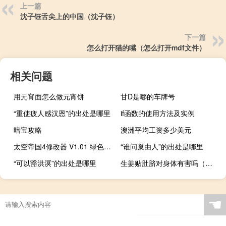
上一篇
沈子钰舌尖上的中国（沈子钰）
下一篇
怎么打开猫的嘴（怎么打开mdf文件）
相关问题
用元宵面怎么做元宵饼
甘D是哪的车牌号
“重使疲人感汉恩”的出处是哪里
if函数的使用方法及实例
暗宝攻略
澳洲平均工资多少美元
太空帝国4修改器 V1.01 绿色免费版（太空帝国4修改器 V1.01 绿色免费版功能简介）
“谁问巢由人”的出处是哪里
“可以豁洪溟”的出处是哪里
生姜贴肚脐对身体有害吗（生姜贴肚脐的危害是什么）
☚