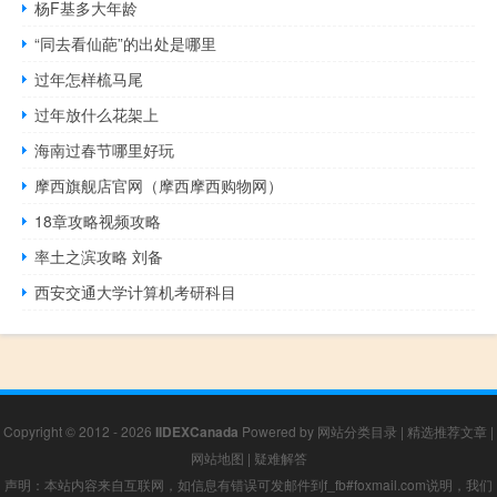
杨F基多大年龄
“同去看仙葩”的出处是哪里
过年怎样梳马尾
过年放什么花架上
海南过春节哪里好玩
摩西旗舰店官网（摩西摩西购物网）
18章攻略视频攻略
率土之滨攻略 刘备
西安交通大学计算机考研科目
Copyright © 2012 - 2026
IIDEXCanada
Powered by
网站分类目录
|
精选推荐文章
|
网站地图
|
疑难解答
声明：本站内容来自互联网，如信息有错误可发邮件到f_fb#foxmail.com说明，我们