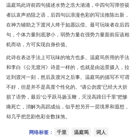
温庭筠此诗前四句描述水势之浩大汹涌，中四句写弹箜篌
者以哀声劝阻之语，后四句以浪漫色彩的写法推陈出新，
在神力辅助之下渡河人终于如愿以偿。最可玩味者在后四
句，个体力量到底渺小，弱势力量在强势力量面前应该相
机而动，方可实现自身价值。
此诗在表达手法上可玩味的地方也多。温庭筠所用的手法
和李白《公无渡河》诗是一样的，也就是由远景摄入，拉
近到渡河一刻，然后及渡河之后事。温庭筠的描写不可谓
不好，但是并不是高度个性化的。“请公勿渡”已经大大折
损了语势，最后“公乎跃马扬玉鞭，灭没高蹄日千里”把惨
痛死亡，消解为高蹈成仙，似乎想另开一层境界和遐想，
却几乎把悲剧色彩全数抹煞。
网络标签：
千里
温庭筠
词人