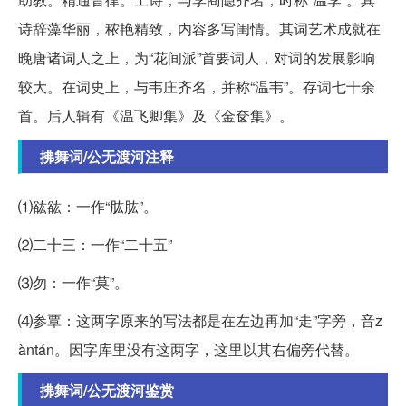
诗辞藻华丽，秾艳精致，内容多写闺情。其词艺术成就在
晚唐诸词人之上，为“花间派”首要词人，对词的发展影响
较大。在词史上，与韦庄齐名，并称“温韦”。存词七十余
首。后人辑有《温飞卿集》及《金奁集》。
拂舞词/公无渡河注释
⑴谹谹：一作“肱肱”。
⑵二十三：一作“二十五”
⑶勿：一作“莫”。
⑷参覃：这两字原来的写法都是在左边再加“走”字旁，音z
àntán。因字库里没有这两字，这里以其右偏旁代替。
拂舞词/公无渡河鉴赏