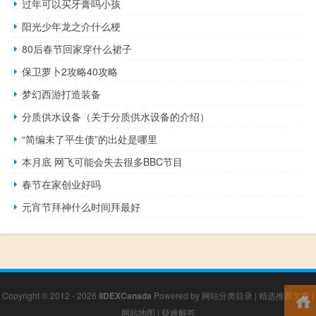
过年可以买牙膏吗小孩
阳光少年龙之介什么梗
80后春节回家穿什么裙子
保卫萝卜2攻略40攻略
梦幻西游打造装备
分质供水设备（关于分质供水设备的介绍）
“简编未了平生债”的出处是哪里
本月底 网飞可能会失去很多BBC节目
春节在家创业好吗
元宵节拜神什么时间拜最好
Copyright © 2012 - 2026
IIDEXCanada
Powered by
网站分类目录
|
精选推荐文章
|
网站地图
|
疑难解答