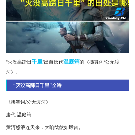
千里
温庭筠
“灭没高蹄日
”出自唐代
的《拂舞词/公无渡
河》。
“灭没高蹄日千里”全诗
《拂舞词/公无渡河》
唐代 温庭筠
黄河怒浪连天来，大响谹谹如殷雷。