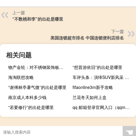
上一篇
“不数桃和李”的出处是哪里
下一篇
美国连锁超市排名 中国连锁便利店排名
相关问题
物产金轮：对不锈钢装饰板业务在海外设厂的可行性进行调研和论证
“想昔游依旧”的出处是哪里
海淘联想攻略
车评头条：演绎SUV新风采 试驾全新众泰SR7
“谢傅林亭暑气微”的出处是哪里
fifaonline3m新手攻略
南京成人本科多少钱
兰花冬天如何上盒
“若要修行”的出处是哪里
qq 邮箱登录官网入口（qqmb邮箱登录入口）
☚