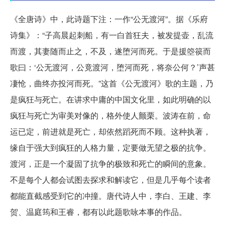
《全唐诗》中，此诗题下注：一作“公无渡河”。据《乐府
诗集》：“子高晨起刺船，有一白首狂夫，被发提壶，乱流
而渡，其妻随而止之，不及，遂堕河而死。于是援箜篌而
歌曰：‘公无渡河，公竟渡河，堕河而死，将奈公何？’声甚
凄怆，曲终亦投河而死。”这首《公无渡河》歌的主题，乃
是疯狂与死亡。在讲求中庸的中国文化里，如此明确的以
疯狂与死亡为审美对像的，格外使人颤栗。波涛在前，命
运已定，前进就是死亡，却依然蹈死而不顾。这种执著，
缘自于强大到疯狂的人格力量，定要做无望之极的抗争。
渡河，正是一个凝固了抗争的极致和死亡的瞬间的意象。
不是每个人都会试图去探求和解读它，但是几乎每个读者
都能直截感受到它的冲撞。唐代诗人中，李白、王建、李
贺、温庭筠和王睿，都有以此题歌咏本事的作品。