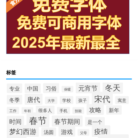
标签
冬天
元宵节
习俗
专业
中国
保暖
宋代
唐代
冬季
学校
孩子
寓意
大学
攻略
新年
很多人
工作
手机
年初
技能
春节
春节期间
时间
是一个
梦幻西游
疫情
游戏
汤圆
父母