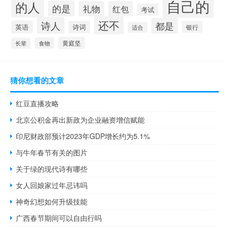
自己的
的人
的是
礼物
红包
考试
还不
诗人
都是
英语
诗词
银行
适合
黄庭坚
食物
长辈
猜你想看的文章
红豆直播攻略
北京公积金再出新政为企业融资增信赋能
印尼财政部预计2023年GDP增长约为5.1%
与牛年春节有关的图片
关于绿的现代诗有哪些
女人回娘家过年忌讳吗
神奇幻想如何升级技能
广西春节期间可以自由行吗