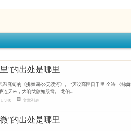
千里”的出处是哪里
代温庭筠的《拂舞词/公无渡河》。 “灭没高蹄日千里”全诗 《拂舞
浪连天来，大响谹谹如殷雷。 龙伯...
340
文章列表
气微”的出处是哪里