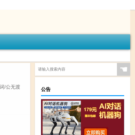
☚
词/公无渡
公告