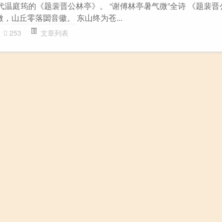
代温庭筠的《题裴晋公林亭》。 “谢傅林亭暑气微”全诗 《题裴晋
微，山丘零落閟音徽。 东山终为苍...
253
文章列表