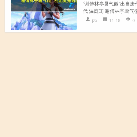
“谢傅林亭暑气微”出自唐
代 温庭筠 谢傅林亭暑气
jzx
11-18
0