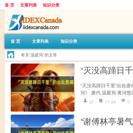
首 页
文章列表
知识分类
首 页
文章列表
知识分类
>
有关“温庭筠”的文章
“灭没高蹄日
“灭没高蹄日千里”出自唐
河》 唐代 温庭筠 黄河怒
jzl
11-24
0
“谢傅林亭暑