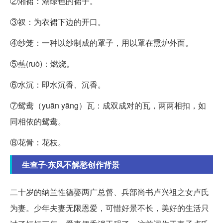
②湘裙：湖绿色的裙子。
③衩：为衣裙下边的开口。
④纱笼：一种以纱制成的罩子，用以罩在熏炉外面。
⑤爇(ruò)：燃烧。
⑥水沉：即水沉香、沉香。
⑦鸳鸯（yuān yāng）瓦：成双成对的瓦，两两相扣，如
同相依的鸳鸯。
⑧花骨：花枝。
生查子·东风不解愁创作背景
二十岁的纳兰性德娶两广总督、兵部尚书卢兴祖之女卢氏
为妻。少年夫妻无限恩爱，可惜好景不长，美好的生活只