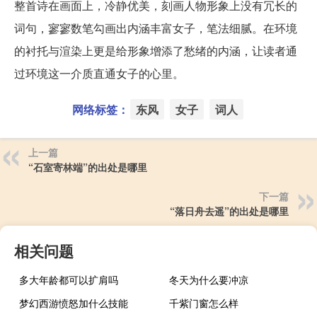
整首诗在画面上，冷静优美，刻画人物形象上没有冗长的
词句，寥寥数笔勾画出内涵丰富女子，笔法细腻。在环境
的衬托与渲染上更是给形象增添了愁绪的内涵，让读者通
过环境这一介质直通女子的心里。
网络标签：
东风
女子
词人
上一篇
“石室寄林端”的出处是哪里
下一篇
“落日舟去遥”的出处是哪里
相关问题
多大年龄都可以扩肩吗
冬天为什么要冲凉
梦幻西游愤怒加什么技能
千紫门窗怎么样