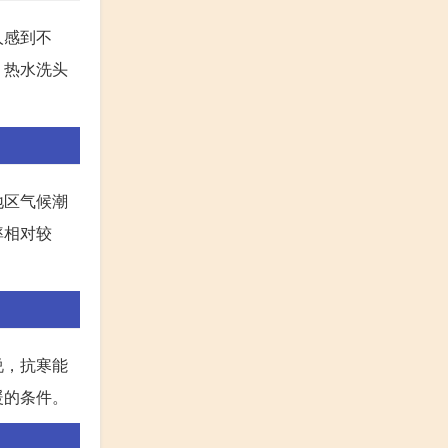
人感到不
，热水洗头
地区气候潮
率相对较
说，抗寒能
暖的条件。