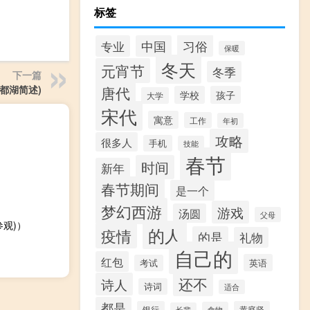
标签
习俗
专业
中国
保暖
冬天
元宵节
冬季
下一篇
唐代
都湖简述)
学校
孩子
大学
宋代
寓意
工作
年初
攻略
很多人
手机
技能
春节
时间
新年
春节期间
是一个
梦幻西游
游戏
汤圆
父母
观)）
的人
疫情
的是
礼物
自己的
红包
英语
考试
还不
诗人
诗词
适合
都是
银行
黄庭坚
食物
长辈