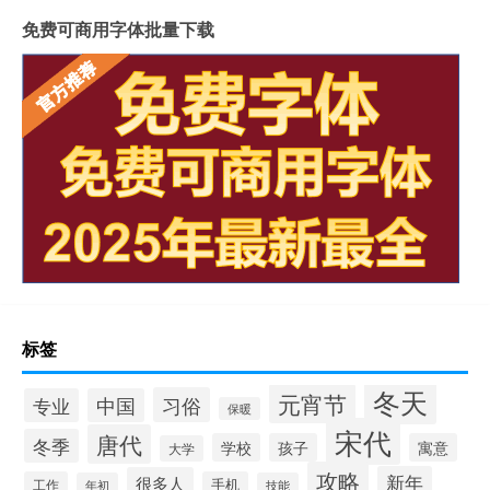
免费可商用字体批量下载
标签
冬天
元宵节
习俗
专业
中国
保暖
宋代
唐代
冬季
学校
孩子
寓意
大学
攻略
新年
很多人
工作
手机
年初
技能