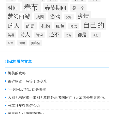
春节
春节期间
时间
是一个
梦幻西游
疫情
游戏
汤圆
父母
自己的
的人
的是
礼物
红包
考试
还不
诗人
都是
英语
诗词
银行
适合
黄庭坚
食物
长辈
猜你想看的文章
娜美的攻略
镀锌钢管一吨等于多少米
“一片闲云”的出处是哪里
入则无法家拂士出则无敌国外患者国恒亡（无敌国外患者国恒亡）
长辈拜年敬酒怎么说
苹果配件供应商有哪些