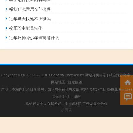
帽妖什么意思？什么梗
过年当天快递不上班吗
变压器中能量转化
过年吃排骨炒年糕寓意什么
Copyright © 2012 - 2026
IIDEXCanada
Powered by
网站分类目录
|
精选推荐文章
|
网站地图
|
疑难解答
声明：本站内容来自互联网，如信息有错误可发邮件到f_fb#foxmail.com说明，我们
会及时纠正，谢谢
本站仅为个人兴趣爱好，不接盈利性广告及商业合作
小男孩