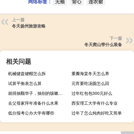
网络标签：
无袖
背心
连衣裙
上一篇
冬天扬州旅游攻略
下一篇
冬天爬山带什么装备
相关问题
机械键盘键帽怎么拆
重瓣海棠冬天怎么养
试算平衡表怎么算
元宵要吃汤圆怎么回
就得抽颗华子，抽别的咳嗽什么梗
过年红包包300元好么
去父母家拜年准备什么水果
西安理工大学有什么专业
低分报考公办大学有哪些
过年了怎么炖肉好吃又简单