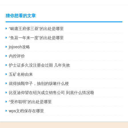
猜你想看的文章
“畴庸王府侈三昼”的出处是哪里
“鱼菽一年来一度”的出处是哪里
jojoeoh攻略
内控评价
护士证多久没注册会过期 几年失效
五矿名称由来
就得抽颗华子，抽别的咳嗽什么梗
比亚迪仰望在绍兴成立销售公司 到底什么情况嘞
“受祚聪明”的出处是哪里
wps文档保存在哪里