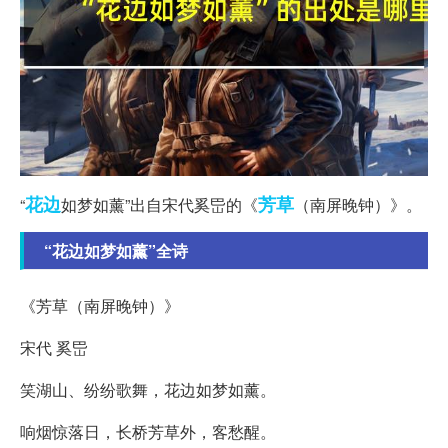
花边
芳草
“
如梦如薰”出自宋代奚岊的《
（南屏晚钟）》。
“花边如梦如薰”全诗
《芳草（南屏晚钟）》
宋代 奚岊
笑湖山、纷纷歌舞，花边如梦如薰。
响烟惊落日，长桥芳草外，客愁醒。