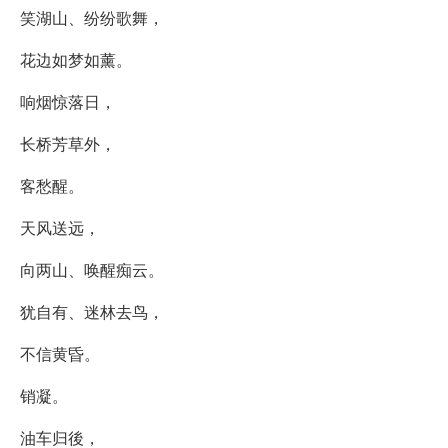
笑湖山、纷纷歌舞，
花边如梦如薰。
响烟惊落日，
长桥芳草外，
客愁醒。
天风送远，
向两山、唤醒痴云。
犹自有、迷林去鸟，
不信黄昏。
销凝。
油车归後，