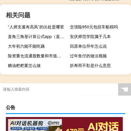
相关问题
“人师支遁有高风”的出处是哪里
交强险950元包括车船税吗
直角三角形计算公式app（直角三角形计算公式）
安庆师范学院属于几本
大年初六能不能吃藕
回原单位拜年怎么说
险资重仓流通股数量和市值环比“双升” 机构称当前仍是长期布局A股好时点
过年鱼仔的做法视频
糖油粑粑要怎么做
折寿而不彰是什么意思
☚
公告