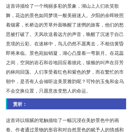
这首诗描绘了一个绚丽多彩的景象，湖山上人们欢笑歌
舞，花边的景色如同梦境一般美丽迷人。夕阳的余晖映照
着烟雾，长桥边的芳草外面唤醒了迷惘的旅客，他们的愁
思被打破了。天风吹送着远方的声音，唤醒了沉迷于自己
意境的云彩。在迷林中，鸟儿仍然不愿离去，不相信黄昏
即将来临。景色宛如销凝，湖心凸显着一弯新月。在花蕊
之间，空洞的岩石和谷地回应着彼此，猿猴的叫声在芬芳
的林间回荡。人们享受着红色和紫色的梦，而在繁忙的市
朝中，是否有人会倾听这美景雅韵呢？可怜的玉兔和金乌
不会交换位置，只愿意改变愁人的命运。
赏析：
这首诗以细腻的笔触描绘了一幅沉浸在美妙景色中的画
卷。作者通过景物的形容和对自然景色的赋予人的情感和