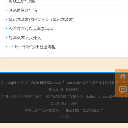
蛋糕工坊1攻略
马来西亚过年吗
笔记本清灰作用大不大（笔记本清灰）
今年过年可以买车票吗吗
过年火车上买什么
“一月一千秋”的出处是哪里
Copyright © 2012 - 2026
IIDEXCanada
Powered by
网站分类目录
|
精选推荐文章
|
网站地图
|
疑难解答
声明：本站内容来自互联网，如信息有错误可发邮件到f_fb#foxmail.com说明，我们
会及时纠正，谢谢
本站仅为个人兴趣爱好，不接盈利性广告及商业合作
小男孩