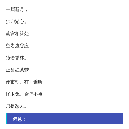
一眉新月，
独印湖心。
蕊宫相答处，
空岩虚谷应，
猿语香林。
正酣红紫梦，
便市朝、有耳谁听。
怪玉兔、金乌不换，
只换愁人。
诗意：