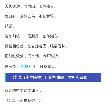
天风送远，向两山、唤醒痴云。
犹自有、迷林去鸟，不信黄昏。
销凝。
油车归後，一眉新月，独印湖心。
蕊宫相答处，空岩虚谷应，猿语香林。
正酣红紫梦，便市朝、有耳谁听。
金乌
怪玉兔、
不换，只换愁人。
《芳草（南屏晚钟）》奚岊 翻译、赏析和诗意
诗词的中文译文如下：
《芳草（南屏晚钟）》