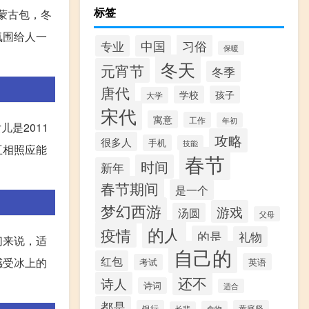
标签
蒙古包，冬
氛围给人一
习俗
专业
中国
保暖
冬天
元宵节
冬季
唐代
学校
孩子
大学
宋代
寓意
工作
年初
是2011
攻略
很多人
手机
技能
互相照应能
春节
时间
新年
春节期间
是一个
梦幻西游
游戏
汤圆
父母
的人
疫情
的是
礼物
们来说，适
自己的
红包
感受冰上的
英语
考试
还不
诗人
诗词
适合
都是
银行
黄庭坚
食物
长辈