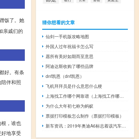
蹭饭了。她
猜你想看的文章
加亲戚们的
仙剑一手机版攻略地图
外国人过年祝福卡怎么写
愿所有美好如期而至意思
阿迪达斯收购了哪些品牌
都好。有条
dnf凯恩（dnf凯恩）
的陪伴和照
飞机拜拜员是什么意思什么梗
上海找工作哪个网靠谱（上海找工作哪个网站靠谱）
为什么大年初七称为蚂蚁
票据打印模板怎么制作（票据打印模板）
的根，谁也
新车资讯：2019年奥迪A6标志着该汽车制造商中型轿车的第八代
更好地享受