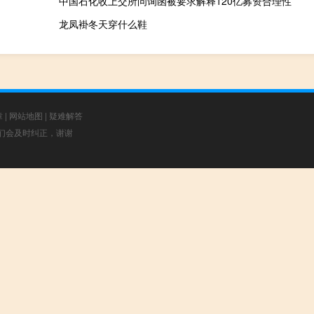
中国石化收上交所问询函被要求解释120亿募资合理性
龙凤褂冬天穿什么鞋
章
|
网站地图
|
疑难解答
，我们会及时纠正，谢谢