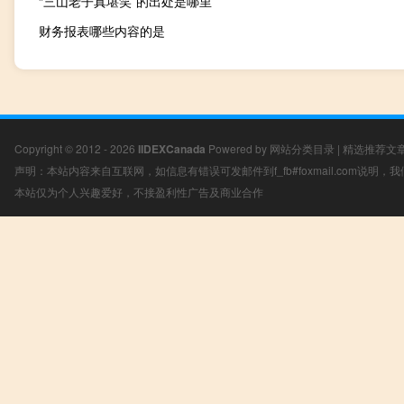
“三山老子真堪笑”的出处是哪里
财务报表哪些内容的是
Copyright © 2012 - 2026
IIDEXCanada
Powered by
网站分类目录
|
精选推荐文
声明：本站内容来自互联网，如信息有错误可发邮件到f_fb#foxmail.com说明
本站仅为个人兴趣爱好，不接盈利性广告及商业合作