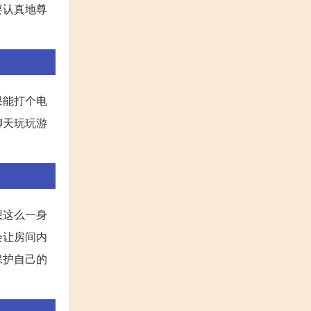
要认真地尊
果能打个电
聊天玩玩游
想这么一身
会让房间内
保护自己的