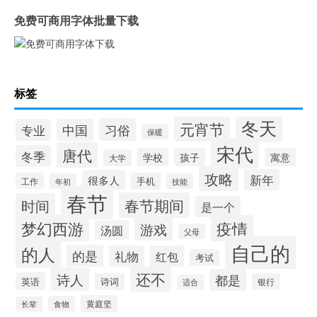
免费可商用字体批量下载
标签
冬天
元宵节
习俗
专业
中国
保暖
宋代
唐代
冬季
学校
孩子
寓意
大学
攻略
新年
很多人
工作
手机
年初
技能
春节
春节期间
时间
是一个
梦幻西游
疫情
游戏
汤圆
父母
自己的
的人
的是
礼物
红包
考试
还不
诗人
都是
英语
诗词
银行
适合
黄庭坚
食物
长辈