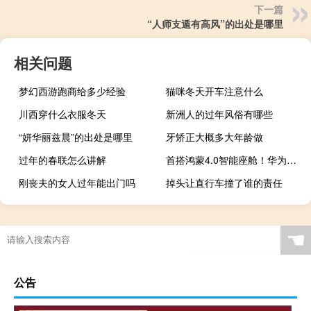
下一篇
“人师支遁有高风”的出处是哪里
相关问题
梦幻西游跑商给多少经验
猫咪冬天开车注意什么
川西穿什么衣服冬天
新洲人的过年风俗有哪些
“妍华丽兹晨”的出处是哪里
牙矫正大概多大年龄做
过年的春联怎么讲解
首搭鸿蒙4.0智能座舱！华为智选车智界S7预售：25.8万起
刚丧夫的女人过年能出门吗
掉头让直行车撞了谁的责任
☚
公告