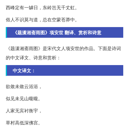
西峰定有一罅日，东岭岂无千丈虹。
俗人不识莫与道，总在空蒙苍莽中。
《题潇湘斋雨图》项安世 翻译、赏析和诗意
《题潇湘斋雨图》是宋代文人项安世的作品。下面是诗词
的中文译文、诗意和赏析：
中文译文：
欲敛未敛云浴浴，
似见未见山曨曨。
人家无宾衬衡宇，
草村高低深佛宫。