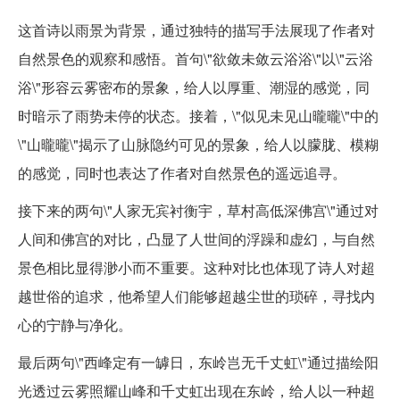
这首诗以雨景为背景，通过独特的描写手法展现了作者对
自然景色的观察和感悟。首句\"欲敛未敛云浴浴\"以\"云浴
浴\"形容云雾密布的景象，给人以厚重、潮湿的感觉，同
时暗示了雨势未停的状态。接着，\"似见未见山曨曨\"中的
\"山曨曨\"揭示了山脉隐约可见的景象，给人以朦胧、模糊
的感觉，同时也表达了作者对自然景色的遥远追寻。
接下来的两句\"人家无宾衬衡宇，草村高低深佛宫\"通过对
人间和佛宫的对比，凸显了人世间的浮躁和虚幻，与自然
景色相比显得渺小而不重要。这种对比也体现了诗人对超
越世俗的追求，他希望人们能够超越尘世的琐碎，寻找内
心的宁静与净化。
最后两句\"西峰定有一罅日，东岭岂无千丈虹\"通过描绘阳
光透过云雾照耀山峰和千丈虹出现在东岭，给人以一种超