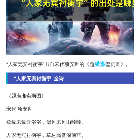
潇湘
“人家无宾衬衡宇”出自宋代项安世的《题
斋雨图》。
“人家无宾衬衡宇”全诗
《题潇湘斋雨图》
宋代 项安世
欲敛未敛云浴浴，似见未见山曨曨。
人家无宾衬衡宇，草村高低深佛宫。