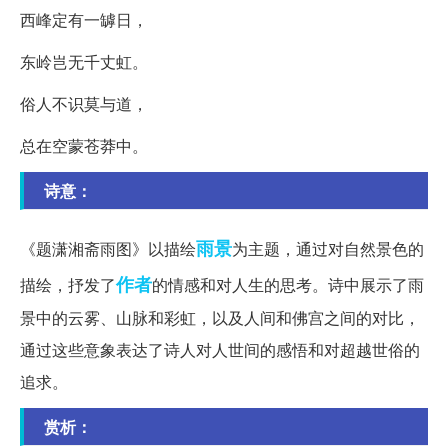
西峰定有一罅日，
东岭岂无千丈虹。
俗人不识莫与道，
总在空蒙苍莽中。
诗意：
雨景
《题潇湘斋雨图》以描绘
为主题，通过对自然景色的
作者
描绘，抒发了
的情感和对人生的思考。诗中展示了雨
景中的云雾、山脉和彩虹，以及人间和佛宫之间的对比，
通过这些意象表达了诗人对人世间的感悟和对超越世俗的
追求。
赏析：