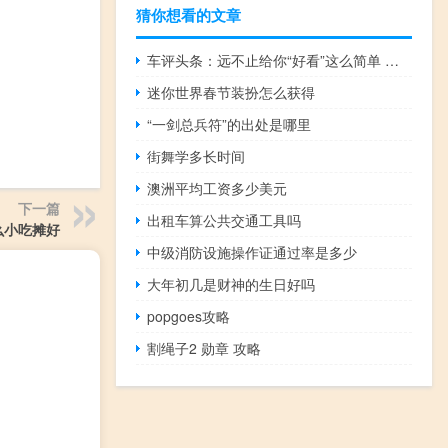
猜你想看的文章
车评头条：远不止给你“好看”这么简单 试哈弗F7x
迷你世界春节装扮怎么获得
“一剑总兵符”的出处是哪里
街舞学多长时间
澳洲平均工资多少美元
下一篇
出租车算公共交通工具吗
么小吃摊好
中级消防设施操作证通过率是多少
大年初几是财神的生日好吗
popgoes攻略
割绳子2 勋章 攻略