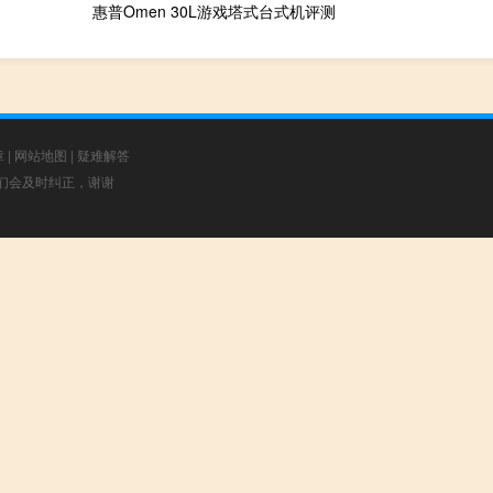
惠普Omen 30L游戏塔式台式机评测
章
|
网站地图
|
疑难解答
，我们会及时纠正，谢谢