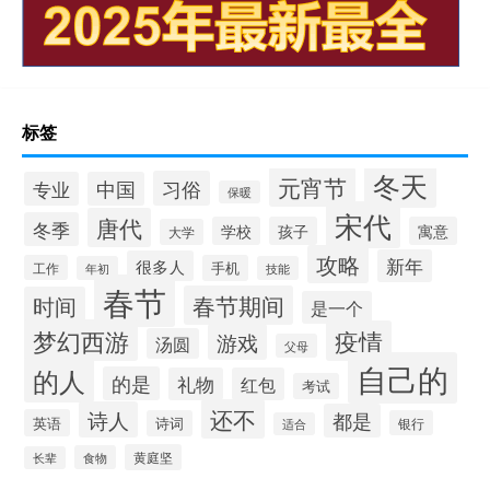
标签
冬天
元宵节
习俗
专业
中国
保暖
宋代
唐代
冬季
学校
孩子
寓意
大学
攻略
新年
很多人
工作
手机
年初
技能
春节
春节期间
时间
是一个
梦幻西游
疫情
游戏
汤圆
父母
自己的
的人
的是
礼物
红包
考试
还不
诗人
都是
英语
诗词
银行
适合
黄庭坚
食物
长辈