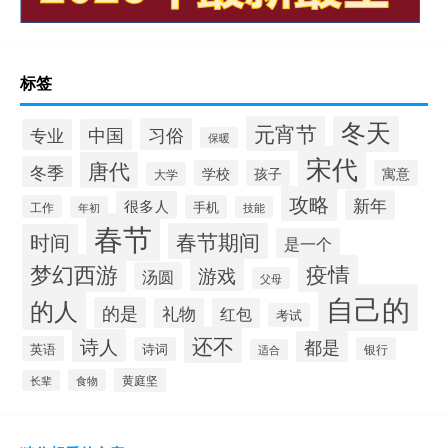
标签
冬天
元宵节
习俗
专业
中国
保暖
宋代
唐代
冬季
学校
孩子
寓意
大学
攻略
新年
很多人
工作
手机
年初
技能
春节
春节期间
时间
是一个
梦幻西游
疫情
游戏
汤圆
父母
自己的
的人
的是
礼物
红包
考试
还不
诗人
都是
英语
诗词
银行
适合
黄庭坚
食物
长辈