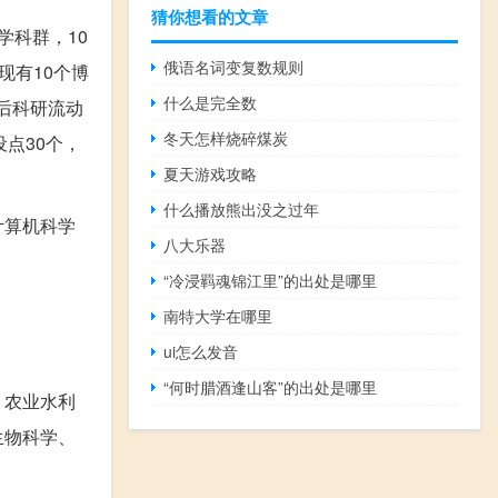
猜你想看的文章
学科群，10
俄语名词变复数规则
现有10个博
什么是完全数
士后科研流动
冬天怎样烧碎煤炭
点30个，
夏天游戏攻略
什么播放熊出没之过年
计算机科学
八大乐器
“冷浸羁魂锦江里”的出处是哪里
南特大学在哪里
ui怎么发音
“何时腊酒逢山客”的出处是哪里
、农业水利
生物科学、