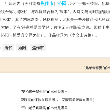
焦作市
沁阳
人，祖籍河内（今河南省
）
，出生于郑州荥阳。他擅
牧合称“小李杜”，与温庭筠合称为“温李”，因诗文与同时期的段
十六体”。其诗构思新奇，风格秾丽，尤其是一些爱情诗和无题诗
索解，至有“诗家总爱西昆好，独恨无人作郑笺”之说。因处于牛
市沁阳与博爱县交界之处）。作品收录为《李义山诗集》。
：
唐代
沁阳
焦作市
“兄弟未有娶”的
“笑拍阑干我先得”的出处是哪里
花呗提前还款在哪里图片（花呗提前还款在哪里）
“三山老子真堪笑”的出处是哪里