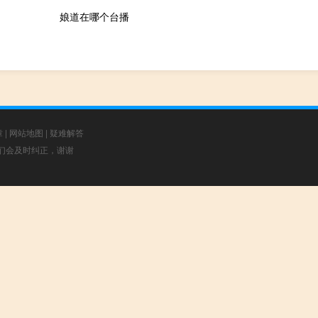
娘道在哪个台播
章
|
网站地图
|
疑难解答
，我们会及时纠正，谢谢