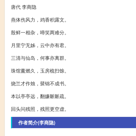
唐代 李商隐
燕体伤风力，鸡香积露文。
殷鲜一相杂，啼笑两难分。
月里宁无姊，云中亦有君。
三清与仙岛，何事亦离群。
珠馆薰燃久，玉房梳扫馀。
烧兰才作烛，襞锦不成书。
本以亭亭远，翻嫌眽眽疏。
回头问残照，残照更空虚。
作者简介(李商隐)