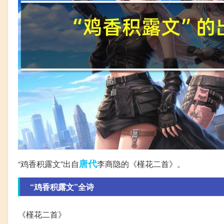
唐代
“鸡香积露文”出自
李商隐的《槿花二首》。
“鸡香积露文”全诗
《槿花二首》