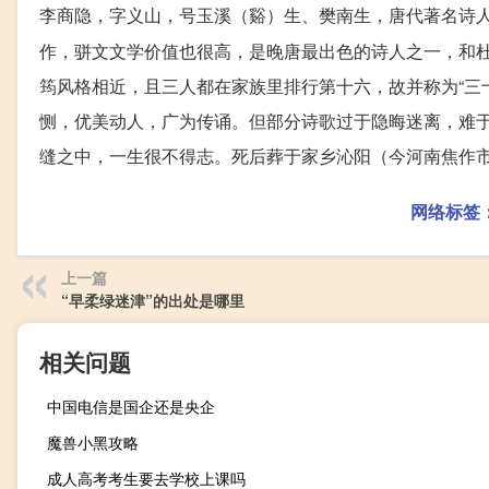
李商隐，字义山，号玉溪（谿）生、樊南生，唐代著名诗
作，骈文文学价值也很高，是晚唐最出色的诗人之一，和杜
筠风格相近，且三人都在家族里排行第十六，故并称为“三
恻，优美动人，广为传诵。但部分诗歌过于隐晦迷离，难于
缝之中，一生很不得志。死后葬于家乡沁阳（今河南焦作
网络标签
上一篇
“早柔绿迷津”的出处是哪里
相关问题
中国电信是国企还是央企
魔兽小黑攻略
成人高考考生要去学校上课吗