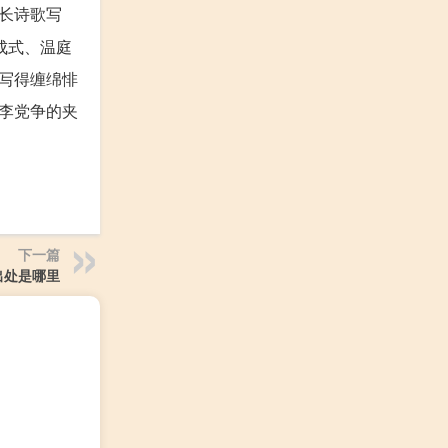
长诗歌写
成式、温庭
写得缠绵悱
李党争的夹
下一篇
出处是哪里