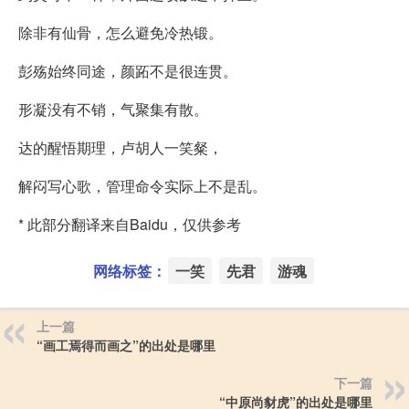
除非有仙骨，怎么避免冷热锻。
彭殇始终同途，颜跖不是很连贯。
形凝没有不销，气聚集有散。
达的醒悟期理，卢胡人一笑粲，
解闷写心歌，管理命令实际上不是乱。
* 此部分翻译来自Baidu，仅供参考
网络标签：
一笑
先君
游魂
上一篇
“画工焉得而画之”的出处是哪里
下一篇
“中原尚豺虎”的出处是哪里