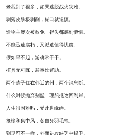
老我到了很多，如果逃脱战火灾难。
剥落皮肤极剥削，糊口就退愞。
造物主屡次被赦免，得失都感到惋惜。
不能迅速腐朽，又派遣值得忧虑。
假如果不起，游魂常干干。
棺具无可陈，襄事比帮助。
两个孩子住在邻近的州，两个消息断。
什么时候抛弃别墅，理船抵达回到岸。
人生很困难吗，受此世缘绊。
抢榆和集中风，各自凭羽毛笔。
到灵可不一样，外面进攻缺乏中捍卫。