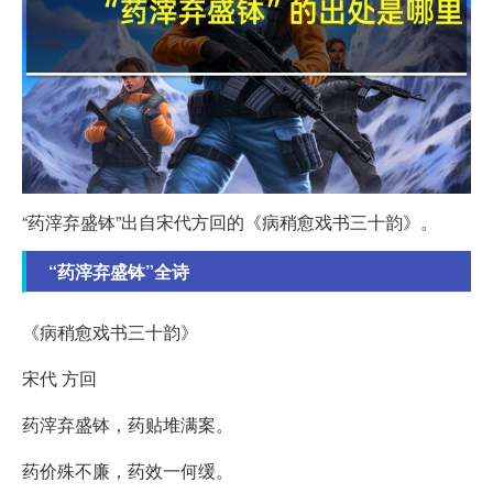
“药滓弃盛钵”出自宋代方回的《病稍愈戏书三十韵》。
“药滓弃盛钵”全诗
《病稍愈戏书三十韵》
宋代 方回
药滓弃盛钵，药贴堆满案。
药价殊不廉，药效一何缓。