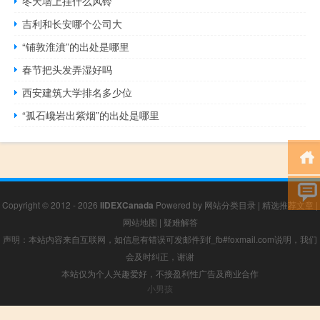
冬天墙上挂什么风铃
吉利和长安哪个公司大
“铺敦淮濆”的出处是哪里
春节把头发弄湿好吗
西安建筑大学排名多少位
“孤石巉岩出紫烟”的出处是哪里
Copyright © 2012 - 2026
IIDEXCanada
Powered by
网站分类目录
|
精选推荐文章
|
网站地图
|
疑难解答
声明：本站内容来自互联网，如信息有错误可发邮件到f_fb#foxmail.com说明，我们
会及时纠正，谢谢
本站仅为个人兴趣爱好，不接盈利性广告及商业合作
小男孩