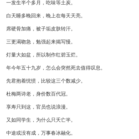
一发生半个多月，吃味等土炭。
白天睡多晚回来，晚上在每天天亮。
席硬骨加痛，被子垢皮肤转汗。
三更渴吻急，勉强起来揭写慢。
灯量大如盆，所以制作红碧玉烂。
年今年五十九岁，怎么会突然死去值得叹息。
先君抱着忧愤，比较这三个数减少。
杜梅两诗老，身价数百代冠。
享寿只到这，官员也说浪漫。
又如同学生，为什么只夭亡半。
中途或没有成，万事春冰融化。