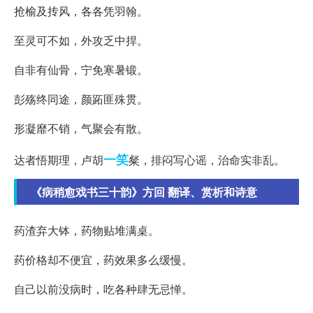
抢榆及抟风，各各凭羽翰。
至灵可不如，外攻乏中捍。
自非有仙骨，宁免寒暑锻。
彭殇终同途，颜跖匪殊贯。
形凝靡不销，气聚会有散。
一笑
达者悟期理，卢胡
粲，排闷写心谣，治命实非乱。
《病稍愈戏书三十韵》方回 翻译、赏析和诗意
药渣弃大钵，药物贴堆满桌。
药价格却不便宜，药效果多么缓慢。
自己以前没病时，吃各种肆无忌惮。