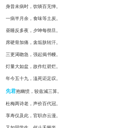
身昔未病时，饮啖百无惮。
一病半月余，食味等土炭。
昼睡反多夜，夕呻每彻旦。
席硬骨加痛，衾垢肤转汗。
三更渴吻急，强起揭书幔。
灯量大如盆，故作红碧烂。
年今五十九，溘死讵足叹。
先君
抱幽愤，较兹減三算。
杜梅两诗老，声价百代冠。
享寿仅及此，官职亦云漫。
又如同学生，何止夭阏半。