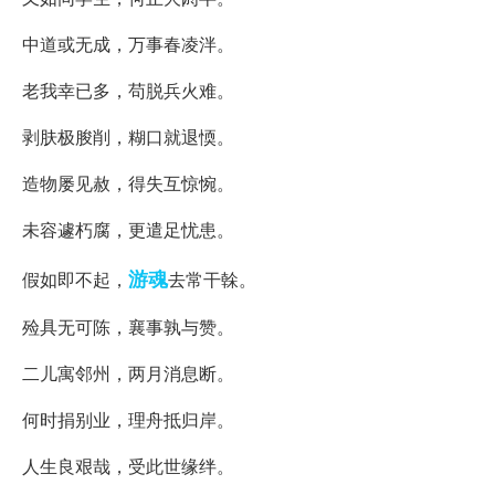
中道或无成，万事春凌泮。
老我幸已多，苟脱兵火难。
剥肤极朘削，糊口就退愞。
造物屡见赦，得失互惊惋。
未容遽朽腐，更遣足忧患。
游魂
假如即不起，
去常干榦。
殓具无可陈，襄事孰与赞。
二儿寓邻州，两月消息断。
何时捐别业，理舟抵归岸。
人生良艰哉，受此世缘绊。