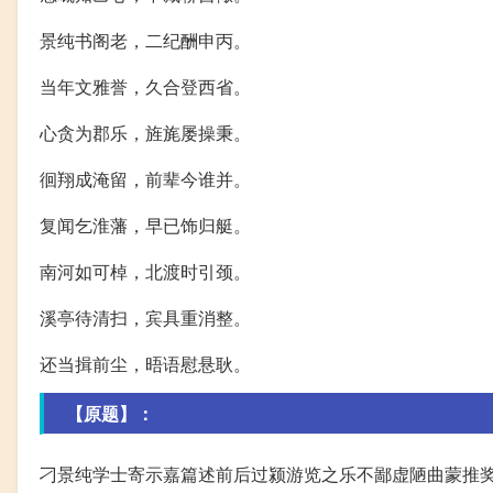
景纯书阁老，二纪酬申丙。
当年文雅誉，久合登西省。
心贪为郡乐，旌旄屡操秉。
徊翔成淹留，前辈今谁并。
复闻乞淮藩，早已饰归艇。
南河如可棹，北渡时引颈。
溪亭待清扫，宾具重消整。
还当揖前尘，晤语慰悬耿。
【原题】：
刁景纯学士寄示嘉篇述前后过颍游览之乐不鄙虚陋曲蒙推