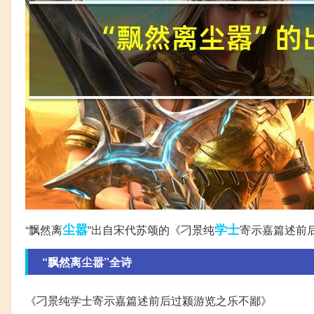
尘嚣
学士
“飘然离
”出自宋代苏颂的《刁景纯
寄示嘉篇述前
“飘然离尘嚣”全诗
《刁景纯学士寄示嘉篇述前后过颍游览之乐不鄙》