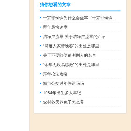
猜你想看的文章
十宗罪蜘蛛为什么会坐牢（十宗罪蜘蛛为什么坐牢）
拜年最快速度
洁净层流罩 关于洁净层流罩的介绍
“篱落人家带晚春”的出处是哪里
关于不要随便猜测别人的名言
“余年无欢易感激”的出处是哪里
拜年枪法攻略
城市公交过年停运吗吗
1984年出生多大年纪
农村冬天养兔子怎么养