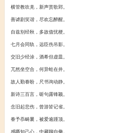
横管教吹羌，新声赏歌郢。
善谑剧笑谐，尽欢忘醉醒。
自兹别经秋，多故值忧梗。
七月会同轨，远臣伤吊影。
交旧少经涂，酒希但虚皿。
兀然坐空合，何异蛙在井。
故人勤眷盼，尺书询动静。
新诗三百言，斫句露锋颖。
念旧起悲伤，曾游皆记省。
眷予忝畴曩，被爱逾踵顶。
感嘅知己心，中藏聊自儆。