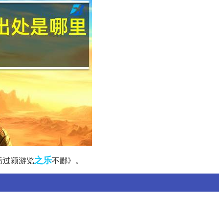
之乐
后过颍游览
不鄙》。