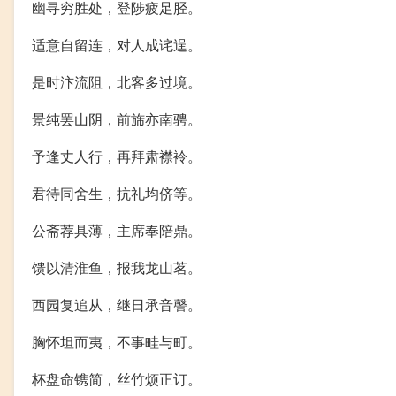
幽寻穷胜处，登陟疲足胫。
适意自留连，对人成诧逞。
是时汴流阻，北客多过境。
景纯罢山阴，前旆亦南骋。
予逢丈人行，再拜肃襟袊。
君待同舍生，抗礼均侪等。
公斋荐具薄，主席奉陪鼎。
馈以清淮鱼，报我龙山茗。
西园复追从，继日承音謦。
胸怀坦而夷，不事畦与町。
杯盘命镌简，丝竹烦正订。