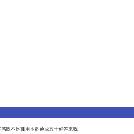
奖感叹不足辄用本韵通成五十仰答来贶