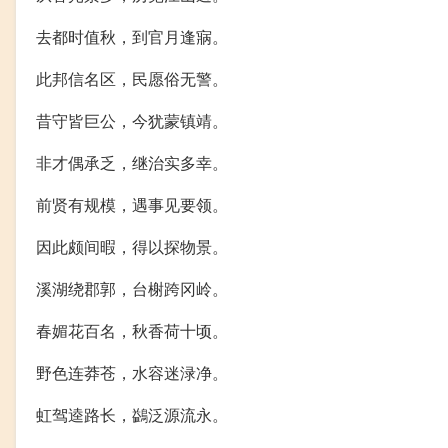
去都时值秋，到官月逢寎。
此邦信名区，民愿俗无警。
昔守皆巨公，今犹蒙镇靖。
非才偶承乏，继治实多幸。
前贤有规模，遇事见要领。
因此颇间暇，得以探物景。
溪湖绕郡郭，台榭跨冈岭。
春媚花百名，秋香荷十顷。
野色连莽苍，水容迷渌净。
虹驾逵路长，鷁泛源流永。