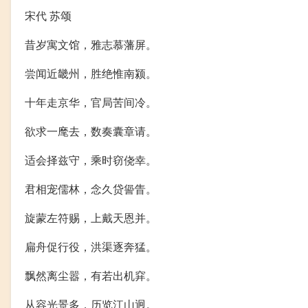
宋代 苏颂
昔岁寓文馆，雅志慕藩屏。
尝闻近畿州，胜绝惟南颍。
十年走京华，官局苦间冷。
欲求一麾去，数奏囊章请。
适会择兹守，乘时窃侥幸。
君相宠儒林，念久贷諐眚。
旋蒙左符赐，上戴天恩并。
扁舟促行役，洪渠逐奔猛。
飘然离尘嚣，有若出机穽。
从容光景多，历览江山迥。