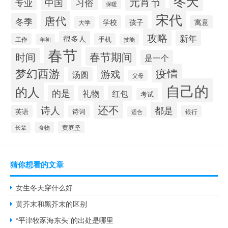
冬天
元宵节
习俗
专业
中国
保暖
宋代
唐代
冬季
学校
孩子
寓意
大学
攻略
新年
很多人
工作
手机
年初
技能
春节
春节期间
时间
是一个
梦幻西游
疫情
游戏
汤圆
父母
自己的
的人
的是
礼物
红包
考试
还不
诗人
都是
英语
诗词
银行
适合
黄庭坚
食物
长辈
猜你想看的文章
女生冬天穿什么好
黄芥末和黑芥末的区别
“平津牧豕海东头”的出处是哪里