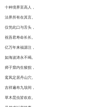
十种境界至高人，
法界所有在其言。
仅凭此口与舌头，
祝吾君寿命长长。
亿万年来福源注，
如海波涛永不竭。
师子窟内生狻猊，
鸾凤定居丹山穴。
吉祥遍布九垓间，
草木昆虫皆欢欢。