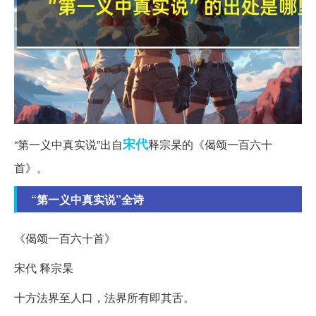
宋代
“第一义中真实说”出自
释宗杲的《偈颂一百六十
首》。
“第一义中真实说”全诗
《偈颂一百六十首》
宋代 释宗杲
十方法界至人口，法界所有即其舌。