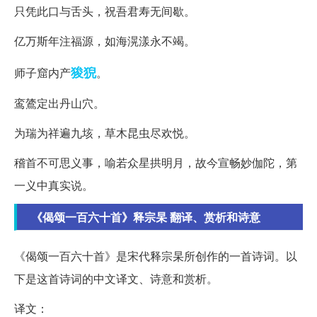
只凭此口与舌头，祝吾君寿无间歇。
亿万斯年注福源，如海滉漾永不竭。
狻猊
师子窟内产
。
鸾鷟定出丹山穴。
为瑞为祥遍九垓，草木昆虫尽欢悦。
稽首不可思义事，喻若众星拱明月，故今宣畅妙伽陀，第
一义中真实说。
《偈颂一百六十首》释宗杲 翻译、赏析和诗意
《偈颂一百六十首》是宋代释宗杲所创作的一首诗词。以
下是这首诗词的中文译文、诗意和赏析。
译文：