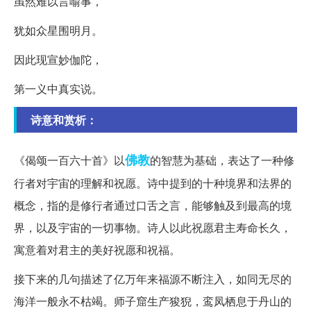
虽然难以言喻事，
犹如众星围明月。
因此现宣妙伽陀，
第一义中真实说。
诗意和赏析：
佛教
《偈颂一百六十首》以
的智慧为基础，表达了一种修
行者对宇宙的理解和祝愿。诗中提到的十种境界和法界的
概念，指的是修行者通过口舌之言，能够触及到最高的境
界，以及宇宙的一切事物。诗人以此祝愿君主寿命长久，
寓意着对君主的美好祝愿和祝福。
接下来的几句描述了亿万年来福源不断注入，如同无尽的
海洋一般永不枯竭。师子窟生产狻猊，鸾凤栖息于丹山的