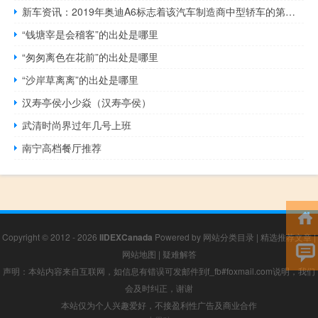
新车资讯：2019年奥迪A6标志着该汽车制造商中型轿车的第八代
“钱塘宰是会稽客”的出处是哪里
“匆匆离色在花前”的出处是哪里
“沙岸草离离”的出处是哪里
汉寿亭侯小少焱（汉寿亭侯）
武清时尚界过年几号上班
南宁高档餐厅推荐
Copyright © 2012 - 2026
IIDEXCanada
Powered by
网站分类目录
|
精选推荐文章
|
网站地图
|
疑难解答
声明：本站内容来自互联网，如信息有错误可发邮件到f_fb#foxmail.com说明，我们
会及时纠正，谢谢
本站仅为个人兴趣爱好，不接盈利性广告及商业合作