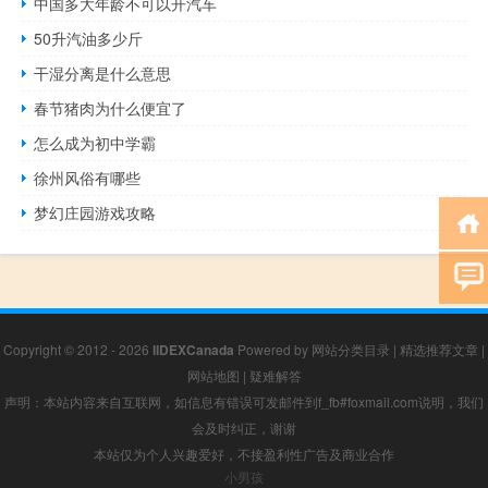
中国多大年龄不可以开汽车
50升汽油多少斤
干湿分离是什么意思
春节猪肉为什么便宜了
怎么成为初中学霸
徐州风俗有哪些
梦幻庄园游戏攻略
Copyright © 2012 - 2026
IIDEXCanada
Powered by
网站分类目录
|
精选推荐文章
|
网站地图
|
疑难解答
声明：本站内容来自互联网，如信息有错误可发邮件到f_fb#foxmail.com说明，我们
会及时纠正，谢谢
本站仅为个人兴趣爱好，不接盈利性广告及商业合作
小男孩