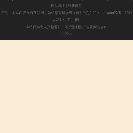
网站地图
|
疑难解答
声明：本站内容来自互联网，如信息有错误可发邮件到f_fb#foxmail.com说明，我们
会及时纠正，谢谢
本站仅为个人兴趣爱好，不接盈利性广告及商业合作
小男孩