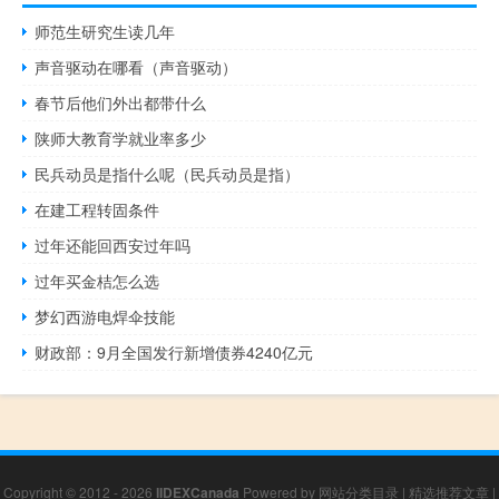
师范生研究生读几年
声音驱动在哪看（声音驱动）
春节后他们外出都带什么
陕师大教育学就业率多少
民兵动员是指什么呢（民兵动员是指）
在建工程转固条件
过年还能回西安过年吗
过年买金桔怎么选
梦幻西游电焊伞技能
财政部：9月全国发行新增债券4240亿元
Copyright © 2012 - 2026
IIDEXCanada
Powered by
网站分类目录
|
精选推荐文章
|