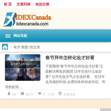
首 页
文章列表
知识分类
网站导航
>
有关“眼影”的文章
春节拜年怎样化妆才好看
下面围绕“春节拜年怎样化妆才好看”主
题解决网友的困惑 过年化妆什么妆好
看? 过年化妆元气少女妆好看。 在过年
走亲戚的时候,会遇到各种叔叔伯伯、爷
爷奶奶等...
cjb
02-17
0
44
文章列表