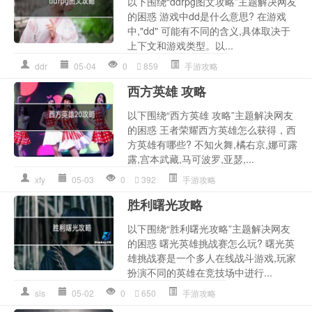
以下围绕“ddrpg图文攻略”主题解决网友
的困惑 游戏中dd是什么意思? 在游戏
中,"dd" 可能有不同的含义,具体取决于
上下文和游戏类型。以...
ddr
05-04
0
859
手游攻略
西方英雄 攻略
以下围绕“西方英雄 攻略”主题解决网友
的困惑 王者荣耀西方英雄怎么获得，西
方英雄有哪些? 不知火舞,橘右京,娜可露
露,宫本武藏,马可波罗,亚瑟,...
xfy
05-03
0
392
手游攻略
胜利曙光攻略
以下围绕“胜利曙光攻略”主题解决网友
的困惑 曙光英雄挑战赛怎么玩? 曙光英
雄挑战赛是一个多人在线战斗游戏,玩家
扮演不同的英雄在竞技场中进行...
sls
05-02
0
650
手游攻略