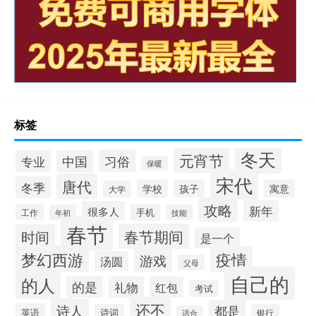
标签
冬天
元宵节
习俗
专业
中国
保暖
宋代
唐代
冬季
学校
孩子
寓意
大学
攻略
新年
很多人
工作
手机
年初
技能
春节
春节期间
时间
是一个
梦幻西游
疫情
游戏
汤圆
父母
自己的
的人
的是
礼物
红包
考试
还不
诗人
都是
英语
诗词
银行
适合