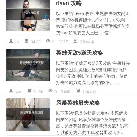
riven 攻略
以下围绕“riven 攻略”主题解决网友的困
惑 澳门转机停留十几个小时，求功略 -
穷游问答 你可以在机场外面做赌场的免
费bus,如果要去大三巴(手信...
riv
04-30
0
967
手游攻略
英雄无敌5逆天攻略
以下围绕“英雄无敌5逆天攻略”主题解决
网友的困惑 英雄无敌5技能详细介绍?
技能: 无敌冲锋 骑士的独有能力。复仇
打击的威力提高到原先的3倍。 ...
yxw
04-29
0
896
手游攻略
风暴英雄屠夫攻略
以下围绕“风暴英雄屠夫攻略”主题解决
网友的困惑 风暴英雄哪个英雄伤害最
高，风暴英雄泰瑞斯弹幕流天赋? 伤害
可以被分为几类 1.单次普通攻击伤...