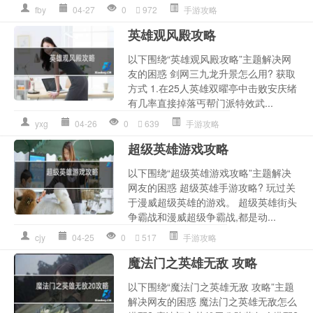
fby
04-27
0
972
手游攻略
英雄观风殿攻略
以下围绕“英雄观风殿攻略”主题解决网
友的困惑 剑网三九龙升景怎么用? 获取
方式 1.在25人英雄双曜亭中击败安庆绪
有几率直接掉落丐帮门派特效武...
yxg
04-26
0
639
手游攻略
超级英雄游戏攻略
以下围绕“超级英雄游戏攻略”主题解决
网友的困惑 超级英雄手游攻略? 玩过关
于漫威超级英雄的游戏。 超级英雄街头
争霸战和漫威超级争霸战,都是动...
cjy
04-25
0
517
手游攻略
魔法门之英雄无敌 攻略
以下围绕“魔法门之英雄无敌 攻略”主题
解决网友的困惑 魔法门之英雄无敌怎么