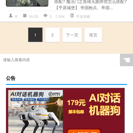
搭配? 魔法门之英雄无敌阵营怎么搭配?
【平原城堡】 帝国枪兵、帝国...
lfl
04-25
0
504
手游攻略
1
2
下一页
尾页
☚
公告