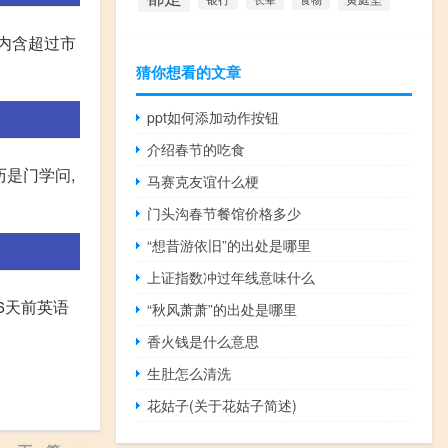
内含超过市
猜你想看的文章
ppt如何添加动作按钮
介绍春节的吃食
是门学问,
马赛克友谊什么梗
门头沟春节餐馆价格多少
“想昔游依旧”的出处是哪里
上证指数冲过年线意味什么
3 16天前英语
“秋风萧萧”的出处是哪里
香火钱是什么意思
生肚怎么清洗
花姑子(关于花姑子简述)