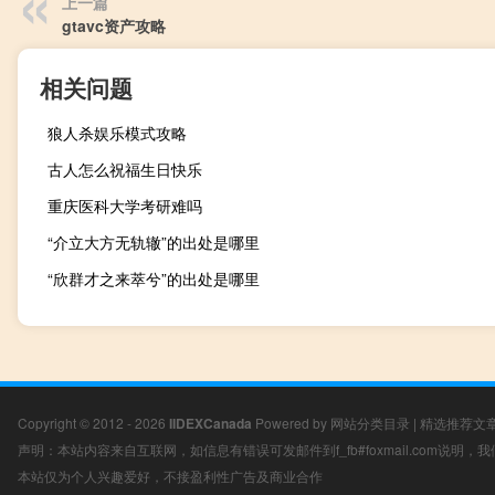
上一篇
gtavc资产攻略
相关问题
狼人杀娱乐模式攻略
古人怎么祝福生日快乐
重庆医科大学考研难吗
“介立大方无轨辙”的出处是哪里
“欣群才之来萃兮”的出处是哪里
Copyright © 2012 - 2026
IIDEXCanada
Powered by
网站分类目录
|
精选推荐文
声明：本站内容来自互联网，如信息有错误可发邮件到f_fb#foxmail.com说明
本站仅为个人兴趣爱好，不接盈利性广告及商业合作