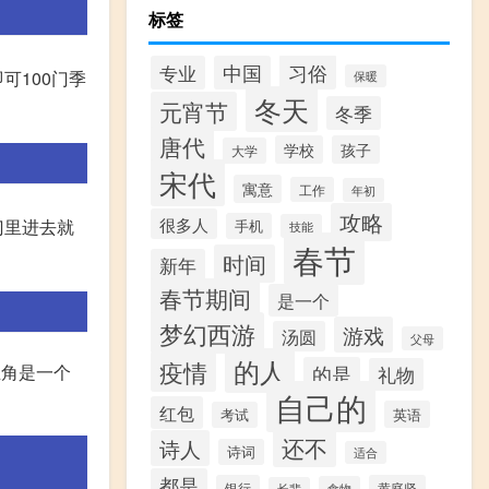
标签
习俗
专业
中国
可100门季
保暖
冬天
元宵节
冬季
唐代
学校
孩子
大学
宋代
寓意
工作
年初
攻略
很多人
门里进去就
手机
技能
春节
时间
新年
春节期间
是一个
梦幻西游
游戏
汤圆
父母
的人
疫情
主角是一个
的是
礼物
自己的
红包
英语
考试
还不
诗人
诗词
适合
都是
银行
黄庭坚
食物
长辈