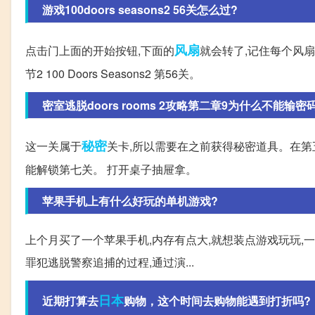
游戏100doors seasons2 56关怎么过?
风扇
点击门上面的开始按钮,下面的
就会转了,记住每个风
节2 100 Doors Seasons2 第56关。
密室逃脱doors rooms 2攻略第二章9为什么不能输密
秘密
这一关属于
关卡,所以需要在之前获得秘密道具。在第
能解锁第七关。 打开桌子抽屉拿。
苹果手机上有什么好玩的单机游戏?
上个月买了一个苹果手机,内存有点大,就想装点游戏玩玩,一
罪犯逃脱警察追捕的过程,通过演...
日本
近期打算去
购物，这个时间去购物能遇到打折吗?