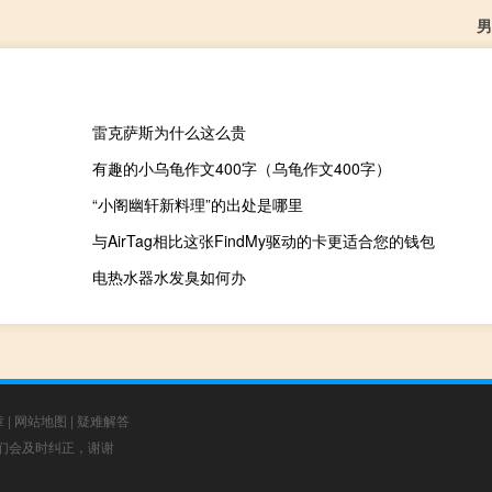
男
雷克萨斯为什么这么贵
有趣的小乌龟作文400字（乌龟作文400字）
“小阁幽轩新料理”的出处是哪里
与AirTag相比这张FindMy驱动的卡更适合您的钱包
电热水器水发臭如何办
章
|
网站地图
|
疑难解答
，我们会及时纠正，谢谢