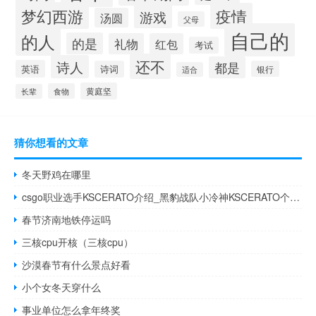
梦幻西游
疫情
游戏
汤圆
父母
自己的
的人
的是
礼物
红包
考试
还不
诗人
都是
英语
诗词
银行
适合
黄庭坚
食物
长辈
猜你想看的文章
冬天野鸡在哪里
csgo职业选手KSCERATO介绍_黑豹战队小冷神KSCERATO个人资料_鲸吼百科
春节济南地铁停运吗
三核cpu开核（三核cpu）
沙漠春节有什么景点好看
小个女冬天穿什么
事业单位怎么拿年终奖