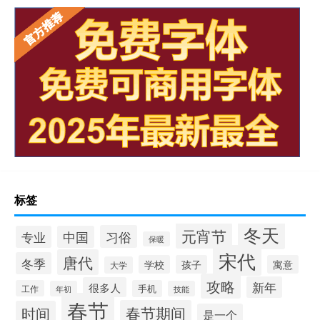
标签
冬天
元宵节
习俗
专业
中国
保暖
宋代
唐代
冬季
学校
孩子
寓意
大学
攻略
新年
很多人
工作
手机
年初
技能
春节
春节期间
时间
是一个