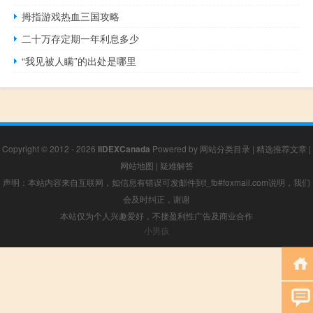
拇指游戏热血三国攻略
二十万存定期一年利息多少
“我见被人瞒”的出处是哪里
Copyright © 2012 - 2026
IIDEXCanada
Powered by
网站分类目录
|
精选推荐文章
|
网站地图
|
疑难解答
声明：本站内容来自互联网，如信息有错误可发邮件到f_fb#foxmail.com说明，我们
会及时纠正，谢谢
本站仅为个人兴趣爱好，不接盈利性广告及商业合作
小男孩