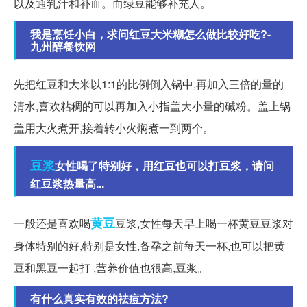
以及通乳汁和补血。而绿豆能够补充人。
我是烹饪小白，求问红豆大米糊怎么做比较好吃?-
九州醉餐饮网
先把红豆和大米以1:1的比例倒入锅中,再加入三倍的量的
清水,喜欢粘稠的可以再加入小指盖大小量的碱粉。盖上锅
盖用大火煮开,接着转小火焖煮一到两个。
豆浆
女性喝了特别好，用红豆也可以打豆浆，请问
红豆浆热量高...
黄豆
一般还是喜欢喝
豆浆,女性每天早上喝一杯黄豆豆浆对
身体特别的好,特别是女性,备孕之前每天一杯,也可以把黄
豆和黑豆一起打 ,营养价值也很高,豆浆。
有什么真实有效的祛痘方法?