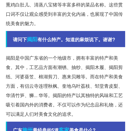
熏鸡白肚儿、清蒸八宝猪等丰富多样的菜品名称。这些贯
口词不仅让观众感受到丰富的文化内涵，也展现了中国传
统美食的魅力。
揭阳
请问下
有什么特产。知道的麻烦说下。谢谢?
揭阳是中国广东省的一个地级市，拥有丰富的特产和美
食。其中，工艺品方面有潮锈、抽纱、揭阳木履、揭阳剪
纸、河婆葵笠、棉湖剪刀、惠来贝雕等。而在特产和美食
方面，有侣云寺连理秋枫、奎地乌叶荔枝、邹堂青皮梨、
华清竹笋、狮... 华等。揭阳的特产以其独特的风味和工艺
吸引着国内外的消费者。不仅可以作为纪念品和礼物，还
可以满足人们对美食文化的追求。
梅州
客家
广东
最经典的5道
美食是什么?