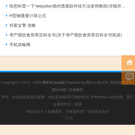
给您科普一下“wepoker德州透视软件挂方法使用教程(详细开挂教程)
H型钢重量计算公式
邻家女警 攻略
孕产期饮食营养百科全书(关于孕产期饮食营养百科全书简述)
手机攻略网
Copyright © 2012 - 2026
IIDEXCanada
Powered by
网站分类目录
|
精选推荐文章
|
网站地图
|
疑难解答
声明：本站内容来自互联网，如信息有错误可发邮件到f_fb#foxmail.com说明，我们
会及时纠正，谢谢
本站仅为个人兴趣爱好，不接盈利性广告及商业合作
小男孩