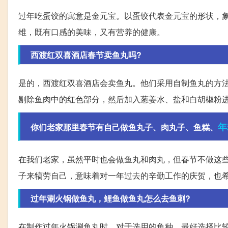
过年吃蛋饺的寓意是金元宝。以蛋饺代表金元宝的形状，
维，既有口感的美味，又有营养的健康。
西渡红双喜酒店春节卖鱼丸吗?
是的，西渡红双喜酒店会卖鱼丸。他们采用自制鱼丸的方
剔除鱼肉中的红色部分，然后加入葱姜水、盐和白胡椒粉
年
你们老家那里春节有自己做鱼丸子、肉丸子、鱼糕、
在我们老家，虽然平时也会做鱼丸和肉丸，但春节不做这
子来犒劳自己，意味着对一年过去的辛勤工作的庆贺，也
过年涮火锅做鱼丸，鲤鱼做鱼丸怎么去鱼刺?
在制作过年火锅涮鱼丸时，对于选用的鱼种，最好选择比