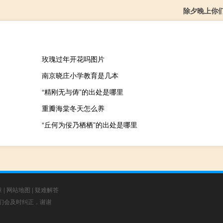
除夕晚上你
玫瑰过年开花吗图片
南京晓庄小学教育是几本
“精刚无与俦”的出处是哪里
重瓣海棠冬天怎么养
“丘何为佞乃栖栖”的出处是哪里
章
|
网站地图
|
疑难解答
，我们会及时纠正，谢谢