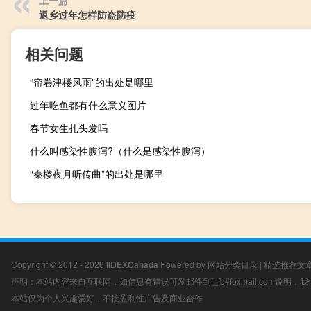
上一篇
返乡过年怎样防盗防疫
相关问题
“帘卷津楼风雨”的出处是哪里
过年吃鱼都有什么意义图片
春节女生扎头发吗
什么叫感染性腹泻?（什么是感染性腹泻）
“秦楼夜月听传曲”的出处是哪里
Copyright © 2012 - 2026
IIDEXCanada
Powered by
网站分类目录
|
精选推荐文
声明：本站内容来自互联网，如信息有错误可发邮件到f_fb#foxmail.com说明
本站仅为个人兴趣爱好，不接盈利性广告及商业合作