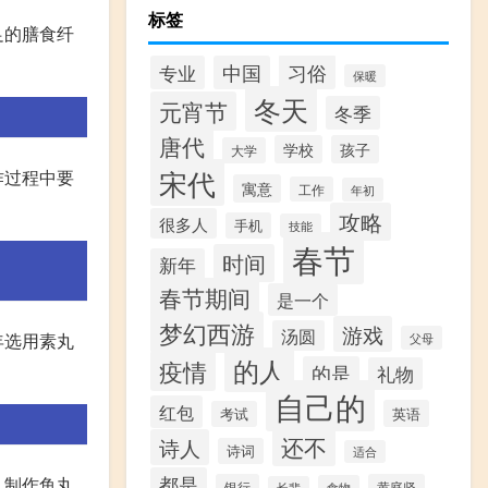
标签
足的膳食纤
习俗
专业
中国
保暖
冬天
元宵节
冬季
唐代
学校
孩子
大学
宋代
作过程中要
寓意
工作
年初
攻略
很多人
手机
技能
春节
时间
新年
春节期间
是一个
梦幻西游
游戏
汤圆
年选用素丸
父母
的人
疫情
的是
礼物
自己的
红包
英语
考试
还不
诗人
诗词
适合
都是
。制作鱼丸
银行
黄庭坚
食物
长辈