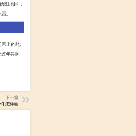
信阳地区，
心愿。
宴席上的地
说过年期间
下一篇
小牛怎样画