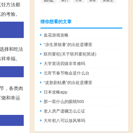
烹饪方法都
艺的考验。
猜你想看的文章
血花游戏攻略
“凉生屏烦暑”的出处是哪里
选择和吃法
联邦要犯(关于联邦要犯简述)
吉祥幸福。
大学英语四级非常难吗
元宵节春节晚会是什么台
“皮肤剧枯桑”的出处是哪里
节，各类肉
日本攻略app
富饶和幸运
那一双什么的眼睛500
老人房产遗嘱怎么公证
大年初八可以放风筝吗