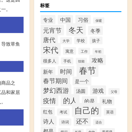
标签
之一。
习俗
专业
中国
保暖
冬天
元宵节
冬季
唐代
学校
孩子
大学
，导致草鱼
宋代
寓意
工作
年初
攻略
很多人
手机
技能
春节
时间
新年
春节期间
是一个
销商品之
梦幻西游
游戏
汤圆
艺品和家居
父母
的人
疫情
的是
礼物
入。
自己的
红包
英语
考试
还不
诗人
诗词
适合
都是
银行
黄庭坚
食物
长辈