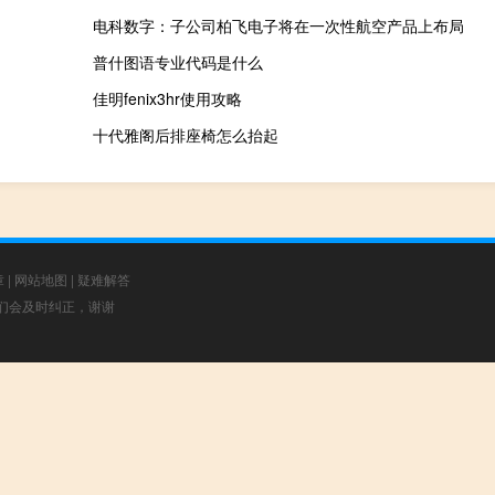
电科数字：子公司柏飞电子将在一次性航空产品上布局
普什图语专业代码是什么
佳明fenix3hr使用攻略
十代雅阁后排座椅怎么抬起
章
|
网站地图
|
疑难解答
，我们会及时纠正，谢谢