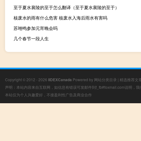
至于夏水襄陵的至于怎么翻译（至于夏水襄陵的至于）
核废水的雨有什么危害 核废水入海后雨水有害吗
苏翊鸣参加元宵晚会吗
几个春节一段人生
Copyright © 2012 - 2026
IIDEXCanada
Powered by
网站分类目录
|
精选推荐文
声明：本站内容来自互联网，如信息有错误可发邮件到f_fb#foxmail.com说明
本站仅为个人兴趣爱好，不接盈利性广告及商业合作