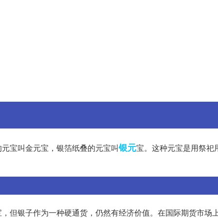
银元
的元宝叫金元宝，银箔纸叠的元宝叫
宝。这种元宝是用祭祀用
宝，但银子作为一种硬通货，仍然有经济价值。在国际期货市场