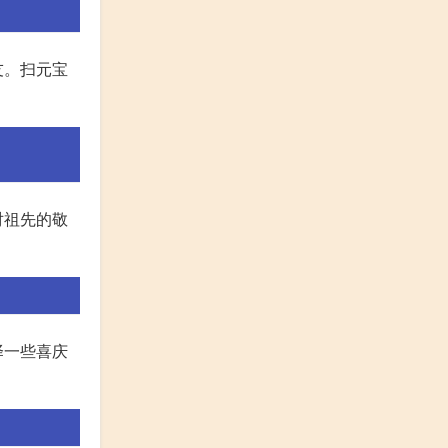
友。扫元宝
对祖先的敬
择一些喜庆