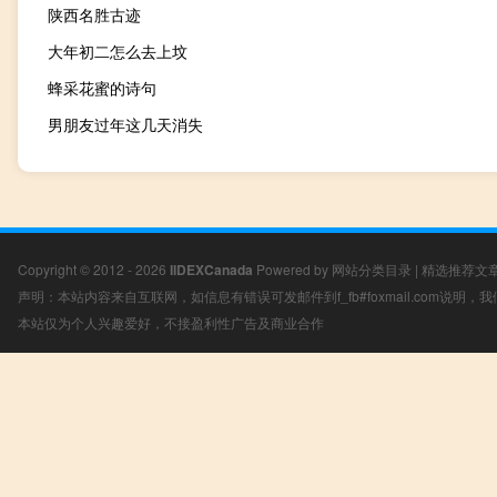
陕西名胜古迹
大年初二怎么去上坟
蜂采花蜜的诗句
男朋友过年这几天消失
Copyright © 2012 - 2026
IIDEXCanada
Powered by
网站分类目录
|
精选推荐文
声明：本站内容来自互联网，如信息有错误可发邮件到f_fb#foxmail.com说明
本站仅为个人兴趣爱好，不接盈利性广告及商业合作