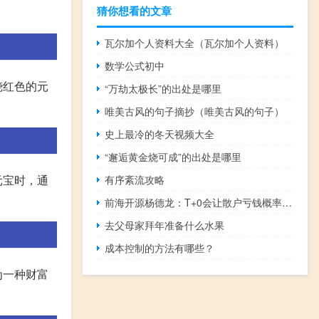
猜你想看的文章
瓦尔加个人资料大全（瓦尔加个人资料）
数学公式初中
烧红色的元
“万劫太极长”的出处是哪里
唯美古风的句子摘抄（唯美古风的句子）
史上最冷的冬天视频大全
“邂逅黄金烧可成”的出处是哪里
元宝时，通
有序紊流攻略
前海开源杨德龙：T+0会让散户亏钱概率更高 原来两年亏完的资金可能两月就亏完
去父母家拜年准备什么水果
成本控制的方法有哪些？
为一种财富