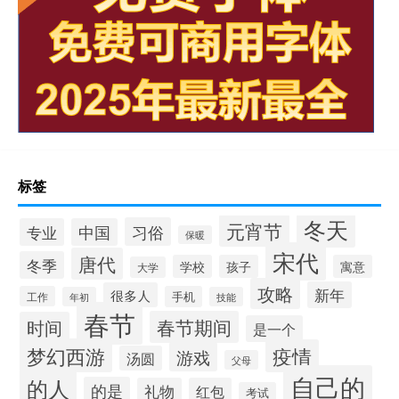
标签
冬天
元宵节
习俗
专业
中国
保暖
宋代
唐代
冬季
学校
孩子
寓意
大学
攻略
新年
很多人
工作
手机
年初
技能
春节
春节期间
时间
是一个
梦幻西游
疫情
游戏
汤圆
父母
自己的
的人
的是
礼物
红包
考试