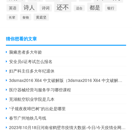
还不
诗人
都是
英语
诗词
银行
适合
黄庭坚
食物
长辈
猜你想看的文章
脑瘫患者多大年龄
安全员c证考试怎么报名
妇产科主任多大年纪退休
3dsmax2016 X64 中文破解版（3dsmax2016 X64 中文破解版功能简介）
医疗器械经营与服务学习哪些课程
芜湖航空职业学院是几本
“子规夜夜啼巴树”的出处是哪里
春节广州地铁几号线
2023年10月18日河南省鹤壁市疫情大数据-今日/今天疫情全网搜索最新实时消息动态情况通知播报