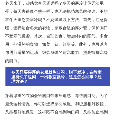
冬天来了，却感觉春天还远吗？冬天的寒冷让你无法承
受，每天裹得像个熊一样，也无法抵挡寒风的侵袭。不想
在冬天里忍受寒冷吗？不妨试试以下方法。首先，注意保
暖，选择适合冬天的衣物，穿戴合适的厚外套，保护胸口
不受寒气侵袭。其次，合理饮食，增加体内的阳气。多食
用一些温热的食物，如姜、蒜、红枣等。此外，也可以考
虑进行适量的运动，锻炼身体的耐寒能力，提高抵抗寒冷
的能力。
冬天只要穿厚的衣服就胸口闷，脱下就冷，在教室
里待久了也闷，一出教室就冷，这是怎么回事？处
理方法？
穿着厚重的衣物会给胸口带来压迫感，导致胸口闷。为了
避免这种情况，你可以选择穿羽绒服。羽绒服相对较轻，
又能很好地保暖，这样既不会感到胸口闷，又能防止感到