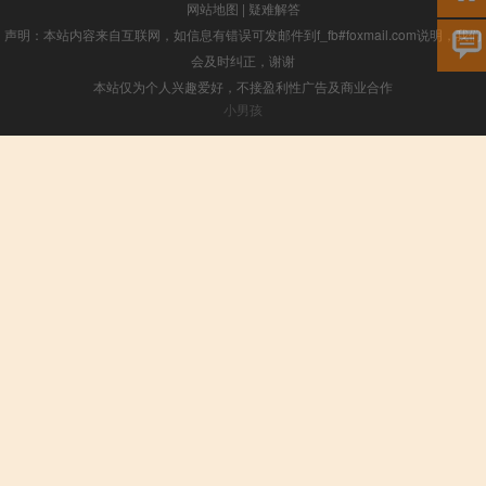
网站地图
|
疑难解答
声明：本站内容来自互联网，如信息有错误可发邮件到f_fb#foxmail.com说明，我们
会及时纠正，谢谢
本站仅为个人兴趣爱好，不接盈利性广告及商业合作
小男孩