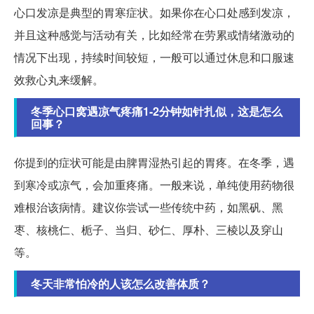
心口发凉是典型的胃寒症状。如果你在心口处感到发凉，
并且这种感觉与活动有关，比如经常在劳累或情绪激动的
情况下出现，持续时间较短，一般可以通过休息和口服速
效救心丸来缓解。
冬季心口窝遇凉气疼痛1-2分钟如针扎似，这是怎么
回事？
你提到的症状可能是由脾胃湿热引起的胃疼。在冬季，遇
到寒冷或凉气，会加重疼痛。一般来说，单纯使用药物很
难根治该病情。建议你尝试一些传统中药，如黑矾、黑
枣、核桃仁、栀子、当归、砂仁、厚朴、三棱以及穿山
等。
冬天非常怕冷的人该怎么改善体质？