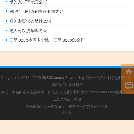
杨的大写字母怎么写
MBA与EMBA有哪些不同之处
修饰形容词的是什么词
老人可以洗车吗冬天
三星i9268换屏多少钱（三星i9268怎么样）
Copyright © 2012 - 2026
IIDEXCanada
Powered by
网站分类目录
|
精选推荐文章
|
网站地图
|
疑难解答
声明：本站内容来自互联网，如信息有错误可发邮件到f_fb#foxmail.com说明，我们
会及时纠正，谢谢
本站仅为个人兴趣爱好，不接盈利性广告及商业合作
小男孩