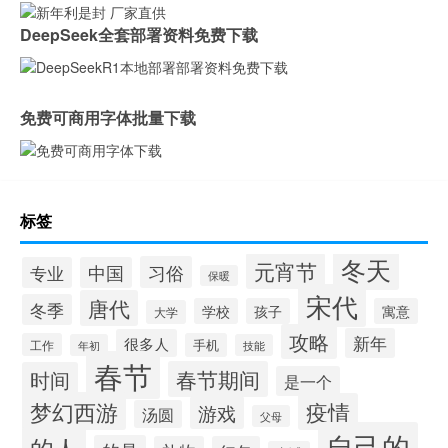
DeepSeek全套部署资料免费下载
免费可商用字体批量下载
标签
冬天
元宵节
习俗
专业
中国
保暖
宋代
唐代
冬季
学校
孩子
寓意
大学
攻略
新年
很多人
工作
手机
年初
技能
春节
春节期间
时间
是一个
梦幻西游
疫情
游戏
汤圆
父母
自己的
的人