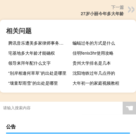
下一篇
27岁小丽今年多大年龄
相关问题
腾讯音乐遭美多家律师事务所调查，涉嫌违反相关法律
蝙蝠过冬的方式是什么
宅基地多大年龄才能确权
佳明fenix3hr使用攻略
领导来拜年配什么文字
贵州大学排名是几本
“别岸相逢何草草”的出处是哪里
沈阳地铁过年几点停的
“壤童犁雨雪”的出处是哪里
大年初一的家庭视频教程
☚
公告