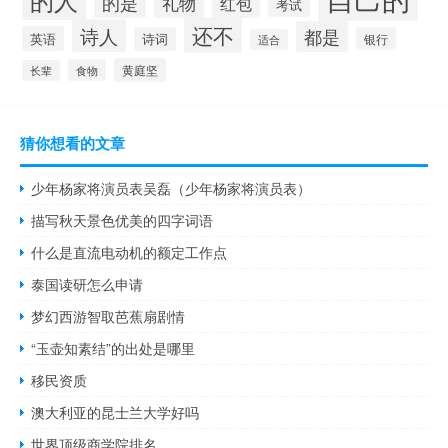
的是
礼物
红包
考试
还不
诗人
都是
英语
诗词
银行
适合
黄庭坚
食物
长辈
猜你想看的文章
少年杨家将演员表吴磊（少年杨家将演员表）
描写秋天景色优美的四字词语
什么是直流电动机的额定工作点
泰国读研怎么申请
梦幻西游智取芭蕉扇剧情
“玉壶知素结”的出处是哪里
移民资质
澳大利亚的昆士兰大学好吗
世界顶级商学院排名