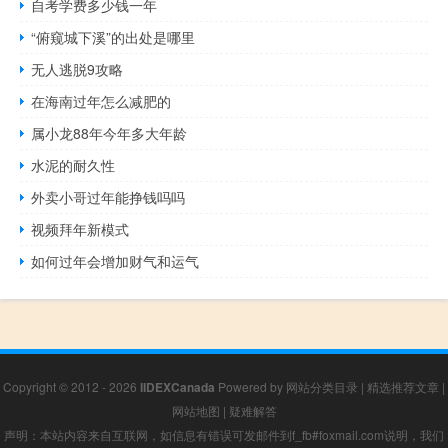
自考学费多少钱一年
“俯窥城下溪”的出处是哪里
无人逃脱9攻略
在海南过年怎么减肥的
属小龙88年今年多大年龄
水泥的耐久性
外卖小哥过年能挣钱吗吗
视频拜年新模式
如何过年会增加财气和运气
Copyright © 2012 - 2026
IIDEXCanada
Powered by
网站分类目录
|
精选推荐文章
|
网站地图
|
疑难解答
声明：本站内容来自互联网，如信息有错误可发邮件到f_fb#foxmail.com说明，我们