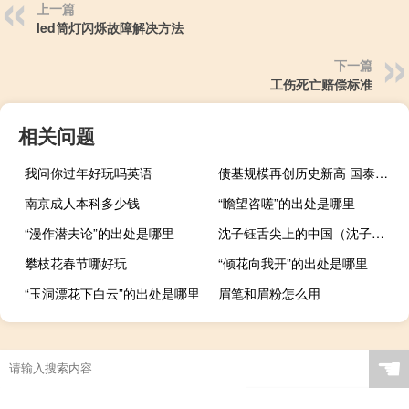
上一篇
led筒灯闪烁故障解决方法
下一篇
工伤死亡赔偿标准
相关问题
我问你过年好玩吗英语
债基规模再创历史新高 国泰利享近1年利润排名同类前三 到底什么情况嘞
南京成人本科多少钱
“瞻望咨嗟”的出处是哪里
“漫作潜夫论”的出处是哪里
沈子钰舌尖上的中国（沈子钰）
攀枝花春节哪好玩
“倾花向我开”的出处是哪里
“玉洞漂花下白云”的出处是哪里
眉笔和眉粉怎么用
☚