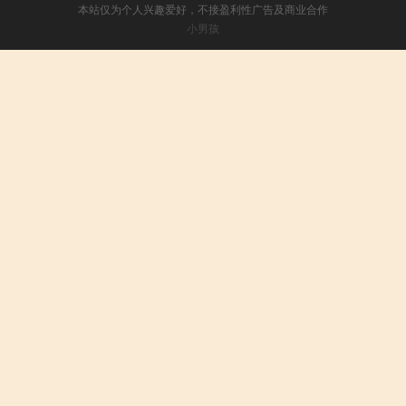
本站仅为个人兴趣爱好，不接盈利性广告及商业合作
小男孩