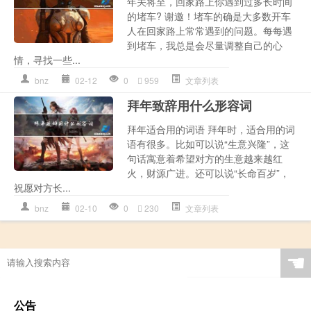
年关将至，回家路上你遇到过多长时间
的堵车? 谢邀！堵车的确是大多数开车
人在回家路上常常遇到的问题。每每遇
到堵车，我总是会尽量调整自己的心
情，寻找一些...
bnz
02-12
0
959
文章列表
拜年致辞用什么形容词
拜年适合用的词语 拜年时，适合用的词
语有很多。比如可以说“生意兴隆”，这
句话寓意着希望对方的生意越来越红
火，财源广进。还可以说“长命百岁”，
祝愿对方长...
bnz
02-10
0
230
文章列表
☚
公告