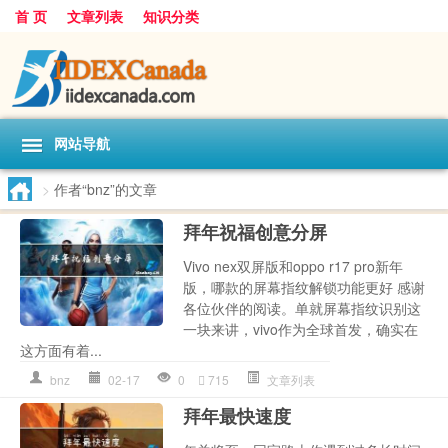
首 页
文章列表
知识分类
网站导航
>
作者“bnz”的文章
拜年祝福创意分屏
Vivo nex双屏版和oppo r17 pro新年
版，哪款的屏幕指纹解锁功能更好 感谢
各位伙伴的阅读。单就屏幕指纹识别这
一块来讲，vivo作为全球首发，确实在
这方面有着...
bnz
02-17
0
715
文章列表
拜年最快速度