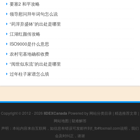
要塞2 和平攻略
领导慰问拜年词句怎么说
“药滓弃盛钵”的出处是哪里
江湖红颜传攻略
ISO9000是什么意思
农村宅基地确权收费
“阅世似东流”的出处是哪里
过年柱子家谱怎么填
Copyright © 2012 - 2026
IIDEXCanada
Powered by
网站分类目录
|
精选推荐文章
|
网站地图
|
疑难解答
声明：本站内容来自互联网，如信息有错误可发邮件到f_fb#foxmail.com说明，我们
会及时纠正，谢谢