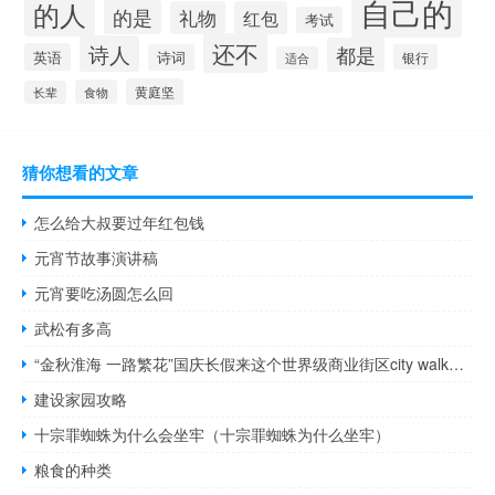
自己的
的人
的是
礼物
红包
考试
还不
诗人
都是
英语
诗词
银行
适合
黄庭坚
食物
长辈
猜你想看的文章
怎么给大叔要过年红包钱
元宵节故事演讲稿
元宵要吃汤圆怎么回
武松有多高
“金秋淮海 一路繁花”国庆长假来这个世界级商业街区city walk吧 到底什么情况嘞
建设家园攻略
十宗罪蜘蛛为什么会坐牢（十宗罪蜘蛛为什么坐牢）
粮食的种类