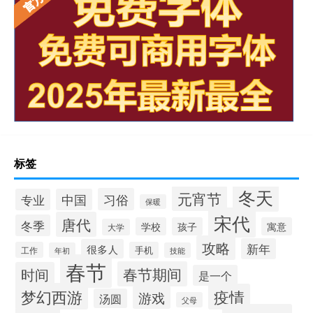
标签
冬天
元宵节
习俗
专业
中国
保暖
宋代
唐代
冬季
学校
孩子
寓意
大学
攻略
新年
很多人
工作
手机
年初
技能
春节
春节期间
时间
是一个
梦幻西游
疫情
游戏
汤圆
父母