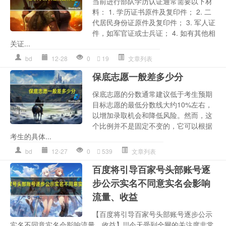
当前进行部队学历认证通常需要以下材
料： 1. 学历证书原件及复印件； 2. 二
代居民身份证原件及复印件； 3. 军人证
件，如军官证或士兵证； 4. 如有其他相
关证...
bd
12-28
0
19
文章列表
保底志愿一般差多少分
保底志愿的分数通常建议低于考生预期
目标志愿的最低分数线大约10%左右，
以增加录取机会和降低风险。然而，这
个比例并不是固定不变的，它可以根据
考生的具体...
bd
12-27
0
539
文章列表
百度将引导百家号头部账号逐
步公示实名不同意实名会影响
流量、收益
【百度将引导百家号头部账号逐步公示
实名不同意实名会影响流量、收益】!!!今天受到全网的关注度非常