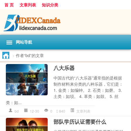
首 页
文章列表
知识分类
网站导航
>
作者“bd”的文章
八大乐器
中国古代的“八大乐器”通常指的是根据
制作材料来分类的八种乐器，它们是：
1. 金类：如编钟。 2. 石类：如磬。 3.
土类：如埙。 4. 革类：如鼓。 5. 丝
类：如...
bd
12-30
0
840
文章列表
部队学历认证需要什么