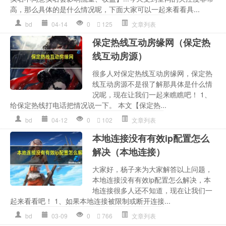
高，那么具体的是什么情况呢，下面大家可以一起来看看具...
bd
04-14
0
125
文章列表
保定热线互动房缘网（保定热
线互动房源）
很多人对保定热线互动房缘网，保定热
线互动房源不是很了解那具体是什么情
况呢，现在让我们一起来瞧瞧吧！ 1、
给保定热线打电话把情况说一下。 本文【保定热...
bd
04-12
0
102
文章列表
本地连接没有有效ip配置怎么
解决（本地连接）
大家好，杨子来为大家解答以上问题，
本地连接没有有效ip配置怎么解决，本
地连接很多人还不知道，现在让我们一
起来看看吧！ 1、如果本地连接被限制或断开连接...
bd
03-09
0
766
文章列表