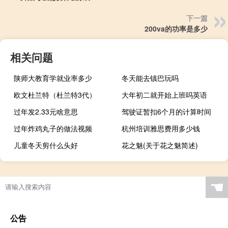
下一篇
200va的功率是多少
相关问题
陕师大教育学就业率多少
冬天能去镇巴玩吗
欧文杜兰特（杜兰特3代）
大年初二就开始上班吗英语
过年发2.33元啥意思
驾驶证暂扣6个月的计算时间
过年炸鸡丸子的做法视频
杭州培训雅思费用多少钱
儿童冬天剪什么头好
花之魅(关于花之魅简述)
☚
公告