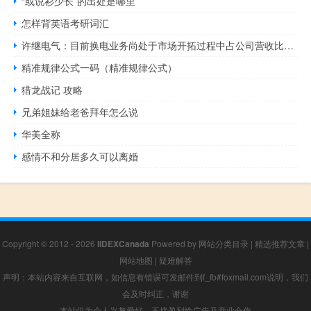
“或说衫少长”的出处是哪里
怎样背英语考研词汇
许继电气：目前换电业务尚处于市场开拓过程中占公司营收比重不大
精准规律公式一码（精准规律公式）
猎龙战记 攻略
兄弟姐妹给老爸拜年怎么说
华美全称
感情不和分居多久可以离婚
Copyright © 2012 - 2026
IIDEXCanada
Powered by
网站分类目录
|
精选推荐文章
|
网站地图
|
疑难解答
声明：本站内容来自互联网，如信息有错误可发邮件到f_fb#foxmail.com说明，我们
会及时纠正，谢谢
本站仅为个人兴趣爱好，不接盈利性广告及商业合作