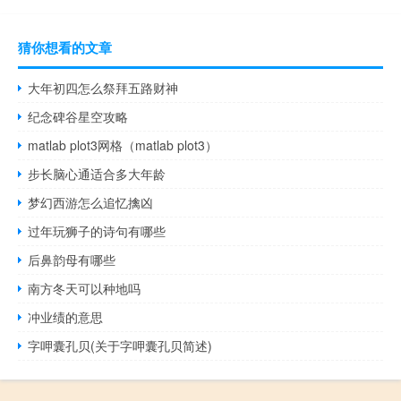
猜你想看的文章
大年初四怎么祭拜五路财神
纪念碑谷星空攻略
matlab plot3网格（matlab plot3）
步长脑心通适合多大年龄
梦幻西游怎么追忆擒凶
过年玩狮子的诗句有哪些
后鼻韵母有哪些
南方冬天可以种地吗
冲业绩的意思
字呷囊孔贝(关于字呷囊孔贝简述)