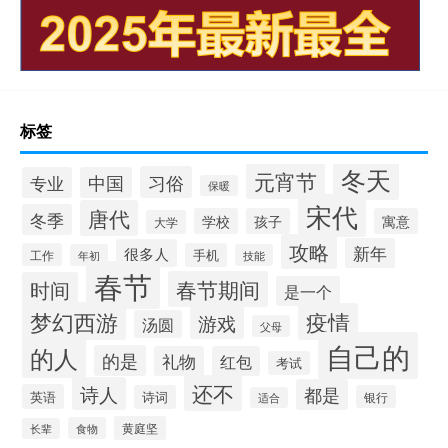
标签
冬天
元宵节
习俗
专业
中国
保暖
宋代
唐代
冬季
学校
孩子
寓意
大学
攻略
新年
很多人
工作
手机
年初
技能
春节
春节期间
时间
是一个
梦幻西游
疫情
游戏
汤圆
父母
自己的
的人
的是
礼物
红包
考试
还不
诗人
都是
英语
诗词
银行
适合
黄庭坚
食物
长辈