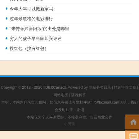
今年大年可以搬新家吗
过年最硬核的电影排行
“未传春兴衡阳纸”的出处是哪里
穷人的孩子早当家即兴评述
搜红包（搜有红包）
Copyright © 2012 - 2026
IIDEXCanada
Powered by
网站分类目录
|
精选推荐文章
|
网站地图
|
疑难解答
声明：本站内容来自互联网，如信息有错误可发邮件到f_fb#foxmail.com说明，我们
会及时纠正，谢谢
本站仅为个人兴趣爱好，不接盈利性广告及商业合作
小男孩